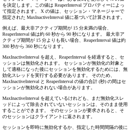
を決定します。この値は ReaperInterval プロパティーによっ
て指定されます。 X の値は、セッション・マネージャーで
指定された MaxInactiveInterval 値に基づいて計算されます。
例えば、最大非アクティブ期間が 15 分未満の場合、
ReaperInterval 値は約 60 秒から 90 秒になります。 最大非ア
クティブ期間が 15 分よりも長い場合、ReaperInterval 値は約
300 秒から 360 秒になります。
MaxInactiveInterval を超え、ReaperInterval を経過すると、セ
ッションは無効化されます。 セッションが無効化の対象と
して適格になった後にセッションを無効化するためには、無
効化スレッドを実行する必要があります。 そのため、
MaxInactiveInterval と ReaperInterval の値の合計 (秒) の間はセ
ッションが無効化されない場合があります。
MaxInactiveInterval を超えているけれども、まだ無効化スレ
ッドによって除去されていないセッションは、そのまま使用
することができます。 そのセッションが要求されると、そ
のセッションはクライアントに返されます。
セッションを即時に無効化するか、指定した時間間隔の後に