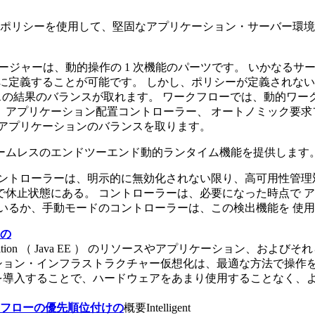
ポリシーを使用して、堅固なアプリケーション・サーバー環境
ネージャーは、動的操作の 1 次機能のパーツです。 いかなる
に定義することが可能です。 しかし、ポリシーが定義されない
ンスの結果のバランスが取れます。 ワークフローでは、動的ワー
、アプリケーション配置コントローラー、 オートノミック要求
のアプリケーションのバランスを取ります。
ームレスのエンドツーエンド動的ランタイム機能を提供します
ントローラーは、明示的に無効化されない限り、高可用性管理
休止状態にある。 コントローラーは、必要になった時点で 
いるか、手動モードのコントローラーは、この検出機能を 使
の
dition （ Java EE ）
のリソースやアプリケーション、およびそれ
ション・インフラストラクチャー仮想化は、最適な方法で操作
を導入することで、ハードウェアをあまり使用することなく、
フローの優先順位付けの
概要Intelligent