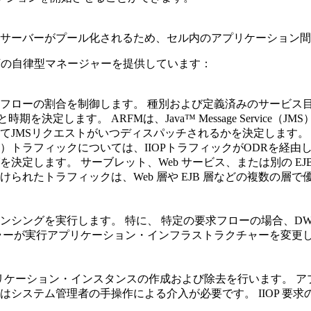
の自律型マネージャーを提供しています：
フローの割合を制御します。 種別および定義済みのサービス
と時期を決定します。 ARFMは、Java™ Message Servi
MSリクエストがいつディスパッチされるかを決定します。 スタンド
rotocol（IIOP）トラフィックについては、IIOPトラフィックが
します。 サーブレット、Web サービス、または別の EJB 内
られたトラフィックは、Web 層や EJB 層などの複数の層
ンシングを実行します。 特に、 特定の要求フローの場合、DW
ラーが実行アプリケーション・インフラストラクチャーを変更し
するアプリケーション・インスタンスの作成および除去を行います
ステム管理者の手操作による介入が必要です。 IIOP 要求の