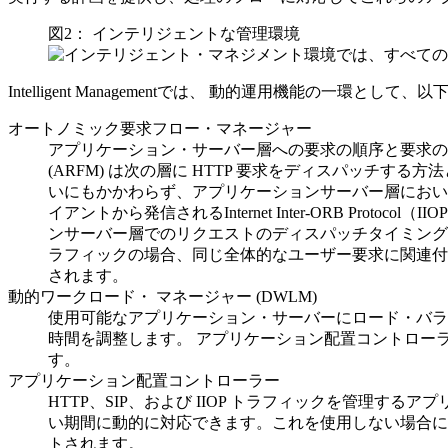
図2：
インテリジェントな管理
環境
Intelligent Managementでは、
動的運用機能の一環として、以下
オートノミック要求フロー・マネージャー
アプリケーション・サーバー層への要求の順序と要求の
(ARFM) は次の層に HTTP 要求をディスパッチする方法
いにもかかわらず、アプリケーションサーバー層においてJ
イアントから発信されるInternet Inter-ORB P
ンサーバー層でのリクエストのディスパッチタイミングを決定
ラフィックの場合、同じ全体的なユーザー要求に関連付け
されます。
動的ワークロード・ マネージャー (DWLM)
使用可能なアプリケーション・サーバーにロード・バラ
時間を調整します。 アプリケーション配置コントロー
す。
アプリケーション配置コントローラー
HTTP、SIP、および IIOP トラフィックを管理
い期間に動的に対応できます。これを使用しない場合にはシ
トされます。