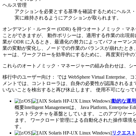
ヘルス管理
アクションを必要とする基準を確認するためにヘルス・
実に維持されるようにアクションが取られます。
オンデマンド・ルーター (ODR) を持つオートノミック・マ
ことができますが、 動作ポリシーは、適用する作業の出現前
業が ODR に入るとき、最適化の努力によってパフォーマ
業の変動が変化し、ノードでの作業のバランスが崩れたとき
ャーは、ワークフローを効率的にするために、 再度実行中
これらのオートノミック・マネージャーの組み合わせは、シ
移行中のユーザー向け：
では
WebSphere Virtual Enterprise
、コ
メント
では、コントローラは、自身の必要性が認識されるまで
いないことを検出すると再び休止します。 使用不可になって
動的な運用
概要Intelligent Managementは、
Java Platform, Enterprise E
ラストラクチャを基盤としています。 このアプリケー
ます。 ワークロード管理による自動化された操作環境
す。
リクエスト