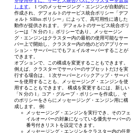
を使用せずに、サービス統合バスにクラスターを追加
します
。 1 つのメッセージング・エンジンが自動的に
作成され、デフォルトのサービス統合ポリシー
「デフ
ォルト SIBus ポリシー」
によって、高可用性に適した
動作が提供されます。 デフォルトのサービス統合ポリ
シーは
「N 分の 1」
ポリシーであり、メッセージン
グ・エンジンはクラスター内の最初の使用可能なサー
バー上で開始し、クラスター内の他のどのアプリケー
ション・サーバーにでもフェイルオーバーすることが
できます。
オプションで、この構成を変更することもできます。
例えば、クラスターでサーバーのサブセットだけを実
行する場合は、 1 次サーバーとバックアップ・サーバ
ーを使用することも、メッセージング・エンジンを使
用することもできます。 構成を変更するには、新しい
「N 分の 1」
コア・グループ・ポリシーを作成し、そ
のポリシーをさらにメッセージング・エンジン用に構
成します。 例:
メッセージング・エンジンを実行でき、そのフェ
イルオーバーの対象になっている優先サーバーの
番号付きリストを設定できます。
メッセージング・エンジンをクラスター内の任意