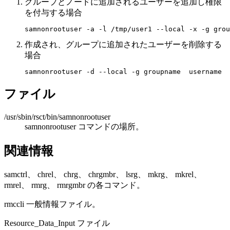
グループとノードに追加されるユーザーを追加し権限
を付与する場合
samnonrootuser -a -l /tmp/user1 --local -x -g grou
作成され、グループに追加されたユーザーを削除する
場合
samnonrootuser -d --local -g groupname  username
ファイル
/usr/sbin/rsct/bin/samnonrootuser
samnonrootuser コマンドの場所。
関連情報
samctrl
、
chrel
、
chrg
、
chrgmbr
、
lsrg
、
mkrg
、
mkrel
、
rmrel
、
rmrg
、
rmrgmbr
の各コマンド。
rmccli
一般情報ファイル。
Resource_Data_Input
ファイル