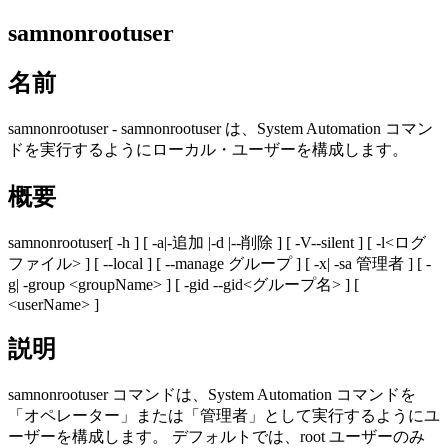
samnonrootuser
名前
samnonrootuser -
samnonrootuser は、System Automation コマン
ドを実行するようにローカル・ユーザーを構成します。
概要
samnonrootuser
[
-h
] [
-a|
-追加 |-d |--削除
] [
-V
--silent
] [
-l<ログ
ファイル>
] [
--local
] [
--manage グループ
] [
-x
| -sa 管理者
] [
-
g|
-group <groupName>
] [
-gid
--gid<グループ名>
] [
<userName>
]
説明
samnonrootuser
コマンドは、System Automation コマンドを
「オペレーター」または「管理者」として実行するようにユ
ーザーを構成します。 デフォルトでは、root ユーザーのみ