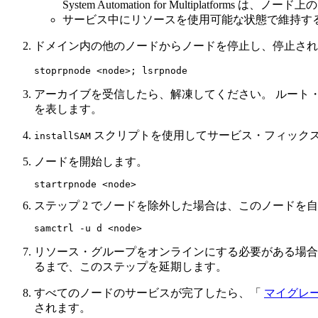
System Automation for Multiplatforms
は、ノード上の
サービス中にリソースを使用可能な状態で維持す
ドメイン内の他のノードからノードを停止し、停止され
stoprpnode <node>; lsrpnode
アーカイブを受信したら、解凍してください。 ルート・デ
を表します。
スクリプトを使用してサービス・フィックス
installSAM
ノードを開始します。
startrpnode <node>
ステップ 2 でノードを除外した場合は、このノードを
samctrl -u d <node>
リソース・グループをオンラインにする必要がある場合
るまで、このステップを延期します。
すべてのノードのサービスが完了したら、「
マイグレ
されます。