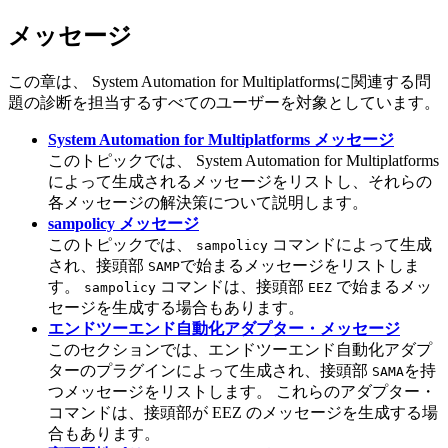
メッセージ
この章は、
System Automation for Multiplatforms
に関連する問
題の診断を担当するすべてのユーザーを対象としています。
System Automation for Multiplatforms メッセージ
このトピックでは、
System Automation for Multiplatforms
によって生成されるメッセージをリストし、それらの
各メッセージの解決策について説明します。
sampolicy メッセージ
このトピックでは、
コマンドによって生成
sampolicy
され、接頭部
で始まるメッセージをリストしま
SAMP
す。
コマンドは、接頭部
で始まるメッ
sampolicy
EEZ
セージを生成する場合もあります。
エンドツーエンド自動化アダプター・メッセージ
このセクションでは、エンドツーエンド自動化アダプ
ターのプラグインによって生成され、接頭部
を持
SAMA
つメッセージをリストします。 これらのアダプター・
コマンドは、接頭部が EEZ のメッセージを生成する場
合もあります。