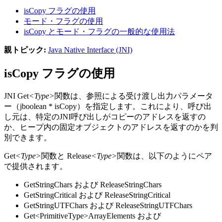
isCopy フラグの使用
モード・フラグの使用
isCopy とモード・フラグの一般的な使用法
親トピック:
Java Native Interface (JNI)
isCopy フラグの使用
JNI Get
<Type>
関数は、参照による受け渡し出力パラメータ
ー（jboolean * isCopy）を指定します。これにより、呼び出
し元は、特定のJNI呼び出しがコピーのアドレスを返すの
か、ヒープ内の固定オブジェクトのアドレスを返すのかを判
別できます。
Get
<Type>
関数と Release
<Type>
関数は、以下のようにペア
で提供されます。
GetStringChars
および
ReleaseStringChars
GetStringCritical
および
ReleaseStringCritical
GetStringUTFChars
および
ReleaseStringUTFChars
Get<PrimitiveType>ArrayElements
および