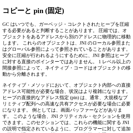
コピーと pin (固定)
GC はいつでも、ガーベッジ・コレクトされたヒープを圧縮
する必要があると判断することがあります。 圧縮では、オ
ブジェクトをあるアドレスから別のアドレスに物理的に移動
します。 これらのオブジェクトは、JNI のローカル参照また
はグローバル参照によって参照されていることがあります。
安全に圧縮が行われるようにするために、JNI 参照はヒープ
に対する直接のポインターではありません。 1 レベル以上の
間接参照によって、ネイティブ・コードはオブジェクトの移
動から分離されます。
ネイティブ・メソッドにおいて、オブジェクト内部への直接
アドレス可能性が必要な場合、状況はより複雑になります。
ヒープの直接的なアドレス指定 (pin) は、通常、大規模なプ
リミティブ配列への高速な共有アクセスが必要な場合に必要
になります。 例としては、画面バッファーなどがありま
す。 このような場合、JNI クリティカル・セクションを使用
できます。このセクションでは、これらの機能に関する JNI
の説明で指定されているように、プログラマーに対して追加