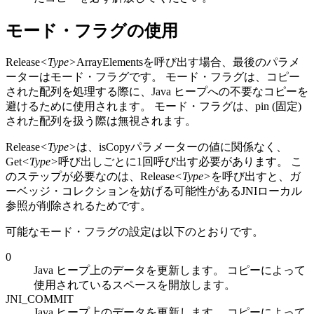
モード・フラグの使用
Release
<Type>
ArrayElementsを呼び出す場合、最後のパラメ
ーターはモード・フラグです。 モード・フラグは、コピー
された配列を処理する際に、Java ヒープへの不要なコピーを
避けるために使用されます。 モード・フラグは、pin (固定)
された配列を扱う際は無視されます。
Release
<Type>
は、isCopyパラメーターの値に関係なく、
Get
<Type>
呼び出しごとに1回呼び出す必要があります。 こ
のステップが必要なのは、Release
<Type>
を呼び出すと、ガ
ーベッジ・コレクションを妨げる可能性があるJNIローカル
参照が削除されるためです。
可能なモード・フラグの設定は以下のとおりです。
0
Java ヒープ上のデータを更新します。 コピーによって
使用されているスペースを開放します。
JNI_COMMIT
Java ヒープ上のデータを更新します。 コピーによって