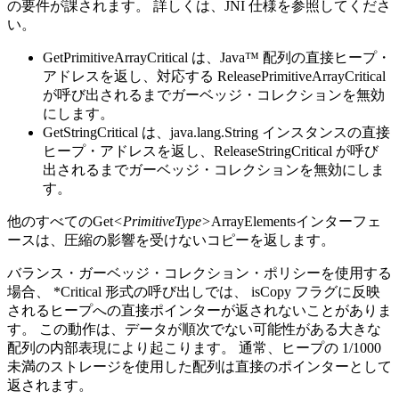
の要件が課されます。 詳しくは、JNI 仕様を参照してくださ
い。
GetPrimitiveArrayCritical
は、Java™ 配列の直接ヒープ・
アドレスを返し、対応する
ReleasePrimitiveArrayCritical
が呼び出されるまでガーベッジ・コレクションを無効
にします。
GetStringCritical
は、java.lang.String インスタンスの直接
ヒープ・アドレスを返し、
ReleaseStringCritical
が呼び
出されるまでガーベッジ・コレクションを無効にしま
す。
他のすべてのGet
<PrimitiveType>
ArrayElementsインターフェ
ースは、圧縮の影響を受けないコピーを返します。
バランス・ガーベッジ・コレクション・ポリシーを使用する
場合、
*Critical
形式の呼び出しでは、 isCopy フラグに反映
されるヒープへの直接ポインターが返されないことがありま
す。 この動作は、データが順次でない可能性がある大きな
配列の内部表現により起こります。 通常、ヒープの 1/1000
未満のストレージを使用した配列は直接のポインターとして
返されます。