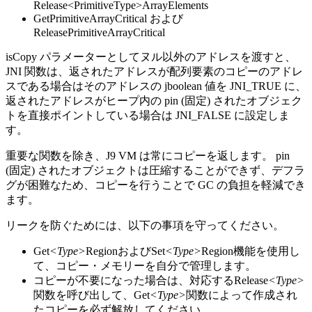
Release<PrimitiveType>ArrayElements
GetPrimitiveArrayCritical
および
ReleasePrimitiveArrayCritical
isCopy パラメーターとしてヌル以外のアドレスを渡すと、
JNI 関数は、返されたアドレスが配列要素のコピーのアドレ
スである場合はそのアドレスの jboolean 値を JNI_TRUE に、
返されたアドレスがヒープ内の pin (固定) されたオブジェク
トを直接ポイントしている場合は JNI_FALSE に設定しま
す。
重要な関数を除き、J9 VM は常にコピーを返します。 pin
(固定) されたオブジェクトは圧縮することができず、デフラ
グが困難なため、コピーを行うことで GC の負担を軽減でき
ます。
リークを防ぐためには、以下の事項を守ってください。
Get
<Type>
RegionおよびSet
<Type>
Region機能を使用し
て、コピー・メモリーを自分で管理します。
コピーが不要になった場合は、対応するRelease
<Type>
関数を呼び出して、Get
<Type>
関数によって作成され
たコピーを必ず解放してください。