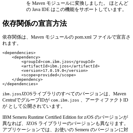
を Maven モジュールに変換しました。 ほとんど
の Java IDE はこの機能をサポートしています。
依存関係の宣言方法
依存関係は、Maven モジュールの
pom.xml
ファイルで宣言さ
れます。
<dependencies>

    <dependency>

        <groupId>com.ibm.jzos</groupId>

        <artifactId>ibm.jzos</artifactId>

        <version>17.0.19.0</version>

        <scope>provided</scope>

    </dependency>

JZOSライブラリのすべてのバージョンは、Maven
ibm.jzos
CentralでグループIDが
、アーティファクトID
com.ibm.jzos
が として公開されています。
IBM Semeru Runtime Certified Edition for z/OS
のバージョンが
異なれば、JZOS ライブラリーのバージョンも異なります。
アプリケーションでは、お使いの Semeru のバージョンに対