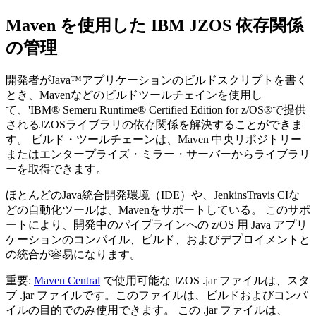
Maven を使用した IBM JZOS 依存関係
の管理
開発者がJava™アプリケーションのビルドスクリプトを書く
とき、Mavenなどのビルドツールチェインを使用し
て、'
IBM® Semeru Runtime® Certified Edition for z/OS®
で提供
されるJZOSライブラリの依存関係を解決することができま
す。 ビルド・ツールチェーンは、Maven 中央リポジトリー
またはエンタープライズ・ミラー・サーバーからライブラリ
ーを取得できます。
ほとんどのJava統合開発環境（IDE）や、JenkinsTravis CIな
どの自動化ツールは、Mavenをサポートしている。 このサポ
ートにより、開発中のパイプラインへの z/OS 用 Java アプリ
ケーションのコンパイル、ビルド、およびデプロイメントと
の統合が容易になります。
重要:
Maven Central
で使用可能な JZOS
.jar
ファイルは、スタ
ブ
.jar
ファイルです。このファイルは、ビルドおよびコンパ
イルの目的でのみ使用できます。 この
.jar
ファイルは、