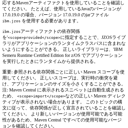
応するMavenアーティファクトを使用していることを確認し
てください。
たとえば、使用しているJavaのバージョンが
17.0.19.0 の場合、バージョン 17.0.19.0 のjarファイル
を使用する必要があります。
ibm.jzos
アーティファクトの依存関係
ibm.jzos
を'
に指定することで、JZOSライブ
<scope>provided</scope>
ラリがアプリケーションのランタイムクラスパスに含まれな
いようにすることができる。 正しいライブラリーは、'
IBM
Semeru Runtime Certified Edition for z/OS
でアプリケーション
を実行したときにランタイムから提供される。
重要:
参照される依存関係ごとに正しい Maven スコープを使
用してください。 正しいスコープは、実行時の衝突を避
け、アプリケーションのサイズを小さくすることができる。
注:
Maven Central に表示されるスニペットは自動生成される
ため、
などの正しい Maven ディレク
<scope>import</scope>
ティブが表示されない場合があります。 このトピックの構
文に従って、依存関係が正しく宣言されていることを確認し
てください。 より新しいバージョンが使用可能である可能
性があるため、Maven Central ですべての使用可能なバージ
ョンを確認してください。