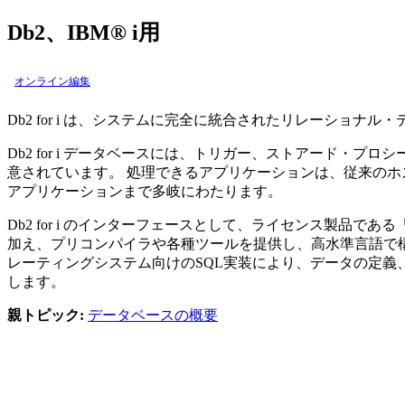
Db2、IBM® i用
オンライン編集
Db2 for i
は、システムに完全に統合されたリレーショナル・
Db2 for i
データベースには、トリガー、ストアード・プロシ
意されています。 処理できるアプリケーションは、従来のホ
アプリケーションまで多岐にわたります。
Db2 for i
のインターフェースとして、ライセンス製品である
加え、プリコンパイラや各種ツールを提供し、高水準言語で構
レーティングシステム向けのSQL実装により、データの定
します。
親トピック:
データベースの概要