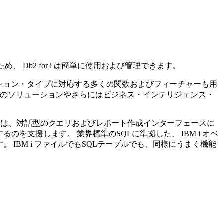
ため、
Db2 for i
は簡単に使用および管理できます。
ション・タイプに対応する多くの関数およびフィーチャーも用
型のソリューションやさらにはビジネス・インテリジェンス・
it for i」は、対話型のクエリおよびレポート作成インターフェースに
るのを支援します。 業界標準のSQLに準拠した、
IBM i
オペ
す。
IBM i
ファイルでもSQLテーブルでも、同様にうまく機能