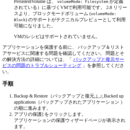
PersistentVolume は、
が定義
volumeMode: Filesystem
されている）に基づくVMで利用可能です。 2.8 リリー
スより、ブロックモードボリューム (
volumeMode:
) のサポートがテクニカルプレビューとして利用
Block
可能になりました。
VMのレシピはサポートされていません。
アプリケーションを保護する前に、
バックアップ＆リスト
アサービスに
関連する問題を確認してください。 問題とそ
の解決方法の詳細については、「
バックアップと復元サー
ビスの問題のトラブルシューティング
」を参照してくださ
い。
手順
Backup & Restore（バックアップと復元
）>
Backed up
applications（バックアップされたアプリケーション
）
の順に進みます。
アプリの保護]
をクリックします。
アプリケーションの保護
ウィザードページが表示され
ます。