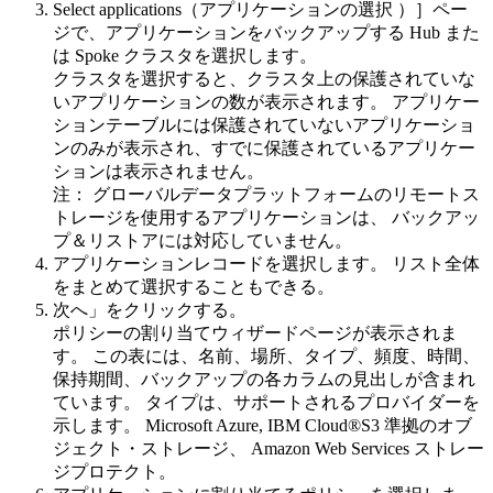
Select applications（アプリケーションの選択
）］ペー
ジで、アプリケーションをバックアップする
Hub
また
は
Spoke
クラスタを選択します。
クラスタを選択すると、クラスタ上の保護されていな
いアプリケーションの数が表示されます。 アプリケー
ションテーブルには保護されていないアプリケーショ
ンのみが表示され、すでに保護されているアプリケー
ションは表示されません。
注：
グローバルデータプラットフォームの
リモートス
トレージを使用するアプリケーションは、
バックアッ
プ＆リストアには
対応していません。
アプリケーションレコードを選択します。 リスト全体
をまとめて選択することもできる。
次へ」を
クリックする。
ポリシーの割り当て
ウィザードページが表示されま
す。 この表には、名前、場所、タイプ、頻度、時間、
保持期間、バックアップの各カラムの見出しが含まれ
ています。 タイプは、サポートされるプロバイダーを
示します。
Microsoft Azure
,
IBM Cloud®
S3 準拠のオブ
ジェクト・ストレージ、
Amazon Web Services
ストレー
ジプロテクト。