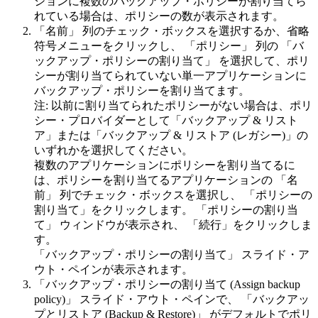
ションに複数のバックアップ・ポリシーが割り当てら
れている場合は、ポリシーの数が表示されます。
「名前」
列のチェック・ボックスを選択するか、省略
符号メニューをクリックし、
「ポリシー」
列の
「バ
ックアップ・ポリシーの割り当て」
を選択して、ポリ
シーが割り当てられていない単一アプリケーションに
バックアップ・ポリシーを割り当てます。
注:
以前に割り当てられたポリシーがない場合は、ポリ
シー・プロバイダーとして「バックアップ & リスト
ア」または「バックアップ & リストア (レガシー)」の
いずれかを選択してください。
複数のアプリケーションにポリシーを割り当てるに
は、ポリシーを割り当てるアプリケーションの
「名
前」
列でチェック・ボックスを選択し、
「ポリシーの
割り当て」
をクリックします。
「ポリシーの割り当
て」
ウィンドウが表示され、
「続行」
をクリックしま
す。
「バックアップ・ポリシーの割り当て」
スライド・ア
ウト・ペインが表示されます。
「バックアップ・ポリシーの割り当て (Assign backup
policy)」
スライド・アウト・ペインで、
「バックアッ
プとリストア (Backup & Restore)」
がデフォルトでポリ