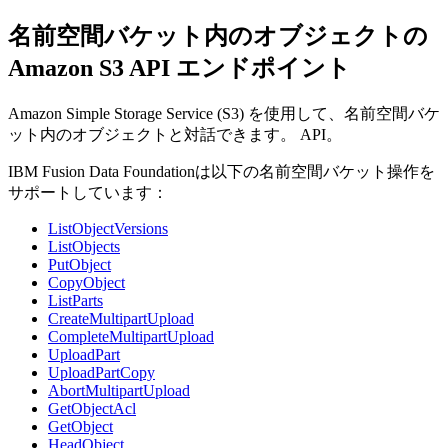
名前空間バケット内のオブジェクトの
Amazon S3 API エンドポイント
Amazon Simple Storage Service (S3) を使用して、名前空間バケ
ット内のオブジェクトと対話できます。 API。
IBM
Fusion Data Foundationは
以下の名前空間バケット操作を
サポートしています：
ListObjectVersions
ListObjects
PutObject
CopyObject
ListParts
CreateMultipartUpload
CompleteMultipartUpload
UploadPart
UploadPartCopy
AbortMultipartUpload
GetObjectAcl
GetObject
HeadObject