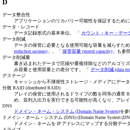
D
データ整合性
アプリケーションのリカバリー可能性を保証するために
データ・レコード
データ記録形式の基本単位。 「
カウント・キー・データ (cou
データ削減
データの保管に必要となる使用可能な容量を減らすため
reduction savings)
」、「
保管容量 (stored capacity)
」も参
データ削減量
書き込まれたデータで圧縮や重複排除などのアルゴリズ
み容量と使用容量との差分です。 「
データ削減 (data redu
デステージ
キャッシュから不揮発性ストレージ・メディアにデータ
分散 RAID (distributed RAID)
アレイの保管に使用されるドライブの数を同等の通常 RA
め、並列入出力を実行できる可能性が高くなり、アレイ
DNS
ドメイン・ネーム・システム (Domain Name System)
を参
ドメイン・ネーム・システム (DNS) (Domain Name System (DNS
ドメイン・ネームを IP アドレスにマップする分散デ
ドライブ