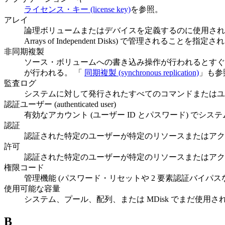
ライセンス・キー (license key)
を参照。
アレイ
論理ボリュームまたはデバイスを定義するのに使用される物理
Arrays of Independent Disks) で管理されること
非同期複製
ソース・ボリュームへの書き込み操作が行われるとすぐ
が行われる。 「
同期複製 (synchronous replication)
」も参
監査ログ
システムに対して発行されたすべてのコマンドまたはユ
認証ユーザー (authenticated user)
有効なアカウント (ユーザー ID とパスワード) でシ
認証
認証された特定のユーザーが特定のリソースまたはアク
許可
認証された特定のユーザーが特定のリソースまたはアク
権限コード
管理機能 (パスワード・リセットや 2 要素認証バイパ
使用可能な容量
システム、プール、配列、または MDisk でまだ使用
B