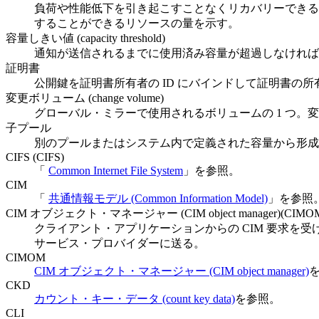
負荷や性能低下を引き起こすことなくリカバリーできる
することができるリソースの量を示す。
容量しきい値 (capacity threshold)
通知が送信されるまでに使用済み容量が超過しなければ
証明書
公開鍵を証明書所有者の ID にバインドして証明書
変更ボリューム (change volume)
グローバル・ミラーで使用されるボリュームの 1 つ
子プール
別のプールまたはシステム内で定義された容量から形成
CIFS (CIFS)
「
Common Internet File System
」を参照。
CIM
「
共通情報モデル (Common Information Model)
」を参照
CIM オブジェクト・マネージャー (CIM object manager)(CIMO
クライアント・アプリケーションからの CIM 要求を
サービス・プロバイダーに送る。
CIMOM
CIM オブジェクト・マネージャー (CIM object manager)
CKD
カウント・キー・データ (count key data)
を参照。
CLI