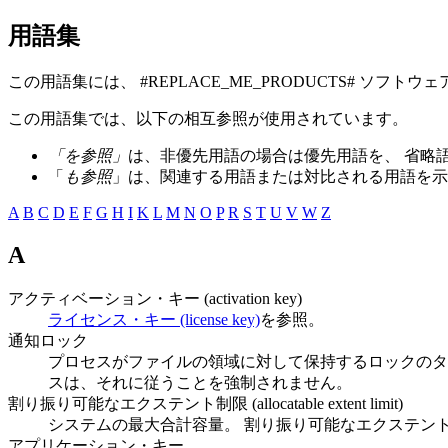
用語集
この用語集には、 #REPLACE_ME_PRODUCTS# ソ
この用語集では、以下の相互参照が使用されています。
「を参照」
は、非優先用語の場合は優先用語を、 省略
「
も参照
」は、関連する用語または対比される用語を示
A
B
C
D
E
F
G
H
I
K
L
M
N
O
P
R
S
T
U
V
W
Z
A
アクティベーション・キー (activation key)
ライセンス・キー (license key)
を参照。
通知ロック
プロセスがファイルの領域に対して保持するロックのタ
スは、それに従うことを強制されません。
割り振り可能なエクステント制限 (allocatable extent limit)
システムの最大合計容量。 割り振り可能なエクステン
アプリケーション・キー