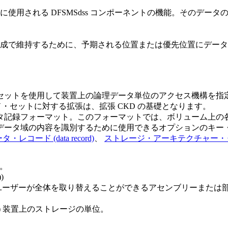
使用される DFSMSdss コンポーネントの機能。そのデー
成で維持するために、予期される位置または優先位置にデータ
ットを使用して装置上の論理データ単位のアクセス機構を指定する
ド・セットに対する拡張は、拡張 CKD の基礎となります。
記録フォーマット。このフォーマットでは、ボリューム上の各レ
データ域の内容を識別するために使用できるオプションのキー
タ・レコード (data record)
、
ストレージ・アーキテクチャー・タイプ (stor
。
)
ユーザーが全体を取り替えることができるアセンブリーまたは
) 装置上のストレージの単位。