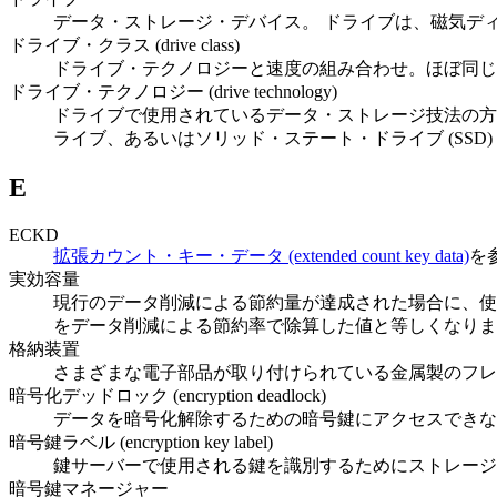
データ・ストレージ・デバイス。 ドライブは、磁気ディ
ドライブ・クラス (drive class)
ドライブ・テクノロジーと速度の組み合わせ。ほぼ同じ
ドライブ・テクノロジー (drive technology)
ドライブで使用されているデータ・ストレージ技法の方式お
ライブ、あるいはソリッド・ステート・ドライブ (SSD)
E
ECKD
拡張カウント・キー・データ (extended count key data)
を
実効容量
現行のデータ削減による節約量が達成された場合に、使
をデータ削減による節約率で除算した値と等しくなりま
格納装置
さまざまな電子部品が取り付けられている金属製のフレ
暗号化デッドロック (encryption deadlock)
データを暗号化解除するための暗号鍵にアクセスできな
暗号鍵ラベル (encryption key label)
鍵サーバーで使用される鍵を識別するためにストレージ
暗号鍵マネージャー