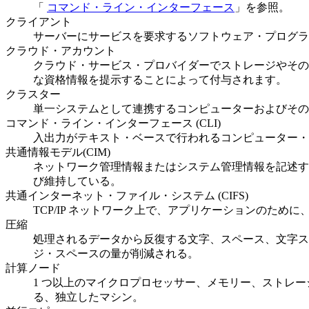
「
コマンド・ライン・インターフェース
」を参照。
クライアント
サーバーにサービスを要求するソフトウェア・プログラ
クラウド・アカウント
クラウド・サービス・プロバイダーでストレージやその
な資格情報を提示することによって付与されます。
クラスター
単一システムとして連携するコンピューターおよびその
コマンド・ライン・インターフェース (CLI)
入出力がテキスト・ベースで行われるコンピューター・
共通情報モデル(CIM)
ネットワーク管理情報またはシステム管理情報を記述するための、実装に
び維持している。
共通インターネット・ファイル・システム (CIFS)
TCP/IP ネットワーク上で、アプリケーションのた
圧縮
処理されるデータから反復する文字、スペース、文字ス
ジ・スペースの量が削減される。
計算ノード
1 つ以上のマイクロプロセッサー、メモリー、ストレ
る、独立したマシン。