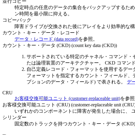
並行コピー
特定時点の任意のデータの集合をバックアップするために
ン時間を最小限に抑える。
コピーバック
障害ドライブが交換された後にアレイをより効率的な構
カウント・キー・データ・レコード
データ・レコード (data record)
を参照。
カウント・キー・データ (CKD) (count key data (CKD))
サポートされている特定のチャネル・コマンド・セ
たは論理装置のアーキテクチャー。 CKD コマン
自己定義レコード・フォーマットを使用するデータ
フォーマットを指定するカウント・フィールド、
プションのデータ・フィールド) で表される。
デー
CRU
お客様交換可能ユニット (customer-replaceable unit)
を参照
お客様交換可能ユニット (CRU) (customer-replaceable unit (CRU)
いずれかのコンポーネントに障害が発生した場合に、 
シリンダー
固定数のトラックを持つカウント・キー・データ (CKD