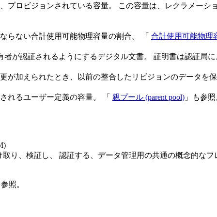
、プロビジョンされている容量。 この容量は、レクラメーシ
ならない合計使用可能物理容量の割合。 「
合計使用可能物理容量 (tota
の所有者が認証されるようにするデジタル文書。 証明書は認証局
。変更が加えられたとき、以前の整合したリビジョンのデータを
されるユーザー定義の容量。 「
親プール (parent pool)
」も参照
。
M)
受け取り、検証し、 認証する、データ管理用の共通の概念的な
を参照。