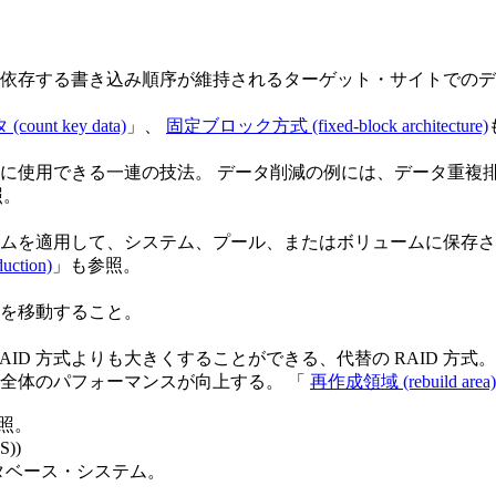
依存する書き込み順序が維持されるターゲット・サイトでのデ
nt key data)
」、
固定ブロック方式 (fixed-block architecture)
に使用できる一連の技法。 データ削減の例には、データ重複
照。
ムを適用して、システム、プール、またはボリュームに保存さ
ction)
」も参照。
を移動すること。
ID 方式よりも大きくすることができる、代替の RAID 方
全体のパフォーマンスが向上する。 「
再作成領域 (rebuild area)
照。
))
ータベース・システム。