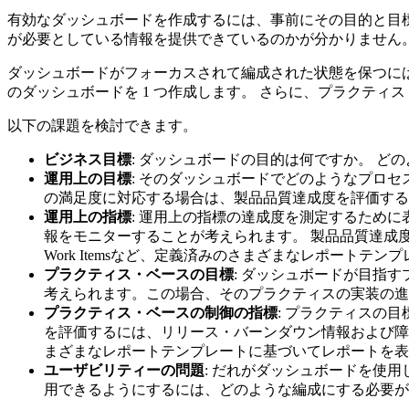
有効なダッシュボードを作成するには、事前にその目的と目
が必要としている情報を提供できているのかが分かりません
ダッシュボードがフォーカスされて編成された状態を保つに
のダッシュボードを 1 つ作成します。 さらに、プラクティ
以下の課題を検討できます。
ビジネス目標
: ダッシュボードの目的は何ですか。 
運用上の目標
: そのダッシュボードでどのようなプロ
の満足度に対応する場合は、製品品質達成度を評価する
運用上の指標
: 運用上の指標の達成度を測定するため
報をモニターすることが考えられます。 製品品質達成
Work Items
など、定義済みのさまざまなレポートテンプ
プラクティス・ベースの目標
: ダッシュボードが目指
考えられます。この場合、そのプラクティスの実装の進
プラクティス・ベースの制御の指標
: プラクティスの
を評価するには、リリース・バーンダウン情報および
まざまなレポートテンプレートに基づいてレポートを表
ユーザビリティーの問題
: だれがダッシュボードを使
用できるようにするには、どのような編成にする必要が