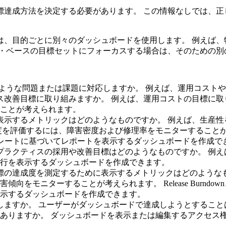
標達成方法を決定する必要があります。 この情報なしでは、正
。
は、目的ごとに別々のダッシュボードを使用します。 例えば、
ス・ベースの目標セットにフォーカスする場合は、そのための別の
どのような問題または課題に対応しますか。 例えば、運用コスト
セス改善目標に取り組みますか。 例えば、運用コストの目標に
ことが考えられます。
に表示するメトリックはどのようなものですか。 例えば、生産
度を評価するには、障害密度および修理率をモニターすること
レートに基づいてレポートを表示するダッシュボードを作成で
すプラクティスの採用や改善目標はどのようなものですか。 例
行を表示するダッシュボードを作成できます。
目標の達成度を測定するために表示するメトリックはどのような
障害傾向をモニターすることが考えられます。
Release Burndown
示するダッシュボードを作成できます。
用しますか。 ユーザーがダッシュボードで達成しようとするこ
ありますか。 ダッシュボードを表示または編集するアクセス