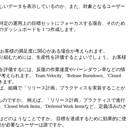
しいデータを表示しているのか、また、対象となるユーザー
特定の運用上の目標セットにフォーカスする場合、そのため
ダッシュボードを 1 つ作成します。
やお客様の満足度に関心がある場合が考えられます。
取り組むためには、生産性を評価するとよいでしょう。 お客様
性を評価するには、反復の作業速度やバーンダウン率などの情
が考えられます。
Team Velocity
、'
Release Burndown
、'
Closed
きます。
えば、組織で「リリース計画」プラクティスを実装することが
ものですか。 例えば、「リリース計画」プラクティスで進行
、'
Closed Work Items
、'
Deferred Work Items
など、定義済みのさ
とはどのようなことですか。 目標を達成するために効果的に使
権が必要なユーザーは誰ですか。