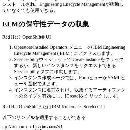
ンストールされ、
Engineering Lifecycle Management
が稼動し
ていなくても使用できる。
ELMの保守性データの収集
Red Hat® OpenShift® UI
Operators/Installed Operators
メニューの
IBM Engineering
Lifecycle Management ( ELM
) にアクセスします。
Serviceabilityウィジェットで
Create instanceを
クリック
するか、新しいインスタンスをリクエストできる
Serviceability
タブに移動します。
インスタンス作成ページでは、FormビューかYAMLビ
ューを選択できます。
インスタンスに名前を付け、収集するアーティファク
トのタイプを有効にし、[
Create]
をクリックします。
Red Hat OpenShiftまたはIBM Kubernetes ServiceCLI
以下のサンプルを適用することができる
apiVersion: elm.ibm.com/v1
