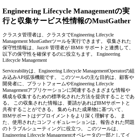
Engineering Lifecycle Management
の実
行と収集サービス性情報のMustGather
クラスタ管理者は、クラスタで
Engineering Lifecycle
Management
MustGatherツールを実行できます。 収集された
保守性情報は、Jazz® 管理者が IBM® サポートと連携して、
以下の保守性を確保するのに役立ちます。
Engineering
Lifecycle Management
Serviceabilityは、
Engineering Lifecycle Management
Operatorの組
み込みAPI拡張機能です。 このツールの主な目的は、顧客や
開発者に、プラットフォームや
Engineering Lifecycle
Management
アプリケーションに関連するさまざまな情報や
構成を収集するための標準化された方法を提供することであ
る。 この収集された情報は、要請があればIBMサポートと
共有することができる。 集められた成果物に基づいて、
IBMサポートはデプロイメントをより深く理解する。 ま
た、使用されたコンフィギュレーションは、報告された問題
のトラブルシューティングに役立つ。 このツールは、
Engineering Lifecycle Management
オペレータの一部としてイ