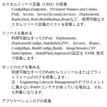
カスタムリソース定義（CRD）の収集
ConfigMaps,Endpoints、Persistent Volumes and Claims、
Pods、Secrets、ServiceAccounts,Services、Deployments、
ReplicaSets, Roles/RoleBindings,Route
など、使用可能なカ
スタムリソース定義のリストを収集します。
リソースを集める
利用可能なすべての
Pod、Deployments、
DeploymentConfigs, StatefulSets,PVC、Services、Routes、
ConfigMaps, BuildConfigs,Builds、ImageStreams,CSV、
Subscriptions、InstallPlans,Ingresses
の設定を YAML 形式
で収集します
ポッドのログを集める
到達可能なすべてのPodからコンソールまたはプラッ
トフォームのログを収集します。
注：
Engineering Lifecycle Management
のデプロイメント
に属さないPodやコンテナが余っている場合は、それ
も対象になります。
アプリケーションログの収集