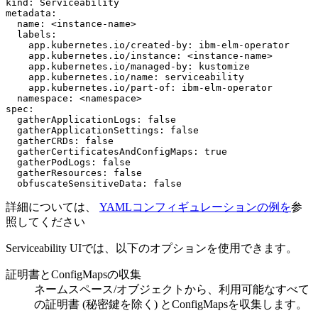
kind: Serviceability

metadata:

  name: <instance-name>

  labels:

    app.kubernetes.io/created-by: ibm-elm-operator

    app.kubernetes.io/instance: <instance-name>

    app.kubernetes.io/managed-by: kustomize

    app.kubernetes.io/name: serviceability

    app.kubernetes.io/part-of: ibm-elm-operator

  namespace: <namespace>

spec:

  gatherApplicationLogs: false

  gatherApplicationSettings: false

  gatherCRDs: false

  gatherCertificatesAndConfigMaps: true

  gatherPodLogs: false

  gatherResources: false

  obfuscateSensitiveData: false
詳細については、
YAMLコンフィギュレーションの例を
参
照してください
Serviceability UIでは、以下のオプションを使用できます。
証明書とConfigMapsの収集
ネームスペース/オブジェクトから、利用可能なすべて
の証明書 (秘密鍵を除く) とConfigMapsを収集します。