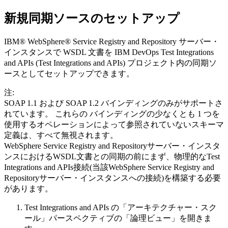
新規同期ソースのセットアップ
IBM® WebSphere® Service Registry and Repository
サーバー・
インスタンスで WSDL 文書を
IBM DevOps Test Integrations
and APIs
(
Test Integrations and APIs
)
プロジェクト内の同期ソ
ースとしてセットアップできます。
注:
SOAP 1.1 および SOAP 1.2 バインディングのみがサポートさ
れています。 これらの バインディングの少なくとも 1 つを
使用するオペレーションによって参照されていないスキーマ
定義は、すべて無視されます。
WebSphere Service Registry and Repository
サーバー・インスタ
ンスにおけるWSDL文書との同期の前にまず、物理的な
Test
Integrations and APIs
接続(当該
WebSphere Service Registry and
Repository
サーバー・インスタンスへの接続)を構築する必要
があります。
Test Integrations and APIs
の「アーキテクチャー・スク
ール」パースペクティブの「論理ビュー」を開きま