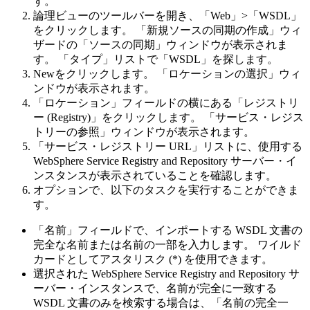
す。
論理ビューのツールバーを開き、
「Web」>「WSDL」
をクリックします。 「新規ソースの同期の作成」ウィ
ザードの「ソースの同期」ウィンドウが表示されま
す。
「タイプ」
リストで
「WSDL」
を探します。
New
をクリックします。
「ロケーションの選択」
ウィ
ンドウが表示されます。
「ロケーション」
フィールドの横にある
「レジストリ
ー (Registry)」
をクリックします。
「サービス・レジス
トリーの参照」
ウィンドウが表示されます。
「サービス・レジストリー URL」
リストに、使用する
WebSphere Service Registry and Repository
サーバー・イ
ンスタンスが表示されていることを確認します。
オプションで、以下のタスクを実行することができま
す。
「名前」
フィールドで、インポートする WSDL 文書の
完全な名前または名前の一部を入力します。 ワイルド
カードとしてアスタリスク (*) を使用できます。
選択された
WebSphere Service Registry and Repository
サ
ーバー・インスタンスで、名前が完全に一致する
WSDL 文書のみを検索する場合は、
「名前の完全一