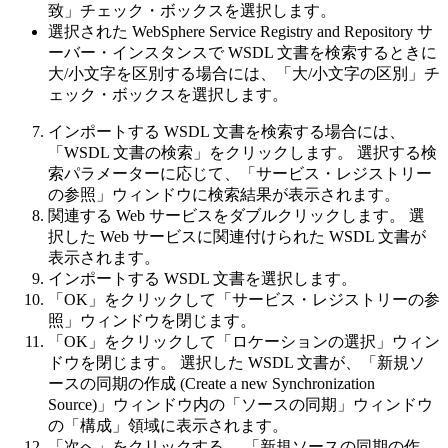
致」
チェック・ボックスを選択します。
選択された
WebSphere Service Registry and Repository
サ
ーバー・インスタンスで WSDL 文書を検索するときに
大/小文字を区別する場合には、
「大/小文字の区別」
チ
ェック・ボックスを選択します。
インポートする WSDL 文書を検索する場合には、
「WSDL 文書の検索」
をクリックします。 選択する検
索パラメーターに応じて、
「サービス・レジストリー
の参照」
ウィンドウに検索結果が表示されます。
関連する Web サービスをダブルクリックします。 選
択した Web サービスに関連付けられた WSDL 文書が
表示されます。
インポートする WSDL 文書を選択します。
「OK」
をクリックして
「サービス・レジストリーの参
照」
ウィンドウを閉じます。
「OK」
をクリックして
「ロケーションの選択」
ウィン
ドウを閉じます。 選択した WSDL 文書が、「新規ソ
ースの同期の作成 (Create a new Synchronization
Source)」ウィンドウ内の
「ソースの同期」
ウィンドウ
の
「構成」
領域に表示されます。
「次へ」
をクリックする。 「新規ソースの同期の作