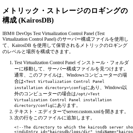
メトリック・ストレージのロギングの
構成 (
KairosDB
)
IBM® DevOps Test Virtualization Control Panel
(
Test
Virtualization Control Panel
)
のサーバー構成ファイルを使用し
て、
KairosDB
を使用して保管されるメトリックのロギング
のレベルと場所を構成できます。
Test Virtualization Control Panel
インストール・フォルダ
ーに移動して、サーバー構成ファイルを見つけます。
通常、このファイルは、Windowsコンピューターの場
合は
<
Test Virtualization Control Panel
にあり、Windows以
installation directory>\config
外のコンピューターの場合は
/opt/<
Test
Virtualization Control Panel
installation
にあります。
directory/config
テキスト・エディターで
server.custom.xml
を開きます。
次の行をこのファイルに追加します。
<!--The directory to which the kairosdb server sho
<jndiEntry id="kairosdb/logs/dir" jndiName="kairos