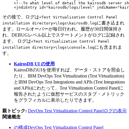
<!--To what level of detail the kairosdb server sh
<jndiEntry id="kairosdb/logs/level" jndiName="kair
その後で、ログは
<
Test Virtualization Control Panel
に書き込まれ
installation directory>\logs\kairosdb.log
ます。ロールオーバーが毎日行われ、履歴が30日間保持さ
れ、DEBUGレベル以上でステートメントがログに記録され
ます。 ログは
<
Test Virtualization Control Panel
にも含まれま
installation directory>\logs\console.log
す。
KairosDB UI の使用
KairosDB
のUIを使用すれば、データ・ストアを照会し
たり、
IBM DevOps Test Virtualization
(
Test Virtualization
)
と
IBM DevOps Test Integrations and APIs
(
Test Integrations
and APIs
)
にわたって、
Test Virtualization Control Panel
に
報告されたように仮想サービスのスタブ・メトリック
をグラフィカルに表示したりできます。
親トピック:
DevOps Test Virtualization Control Panelログの表示
関連概念
の構成DevOps Test Virtualization Control Panel