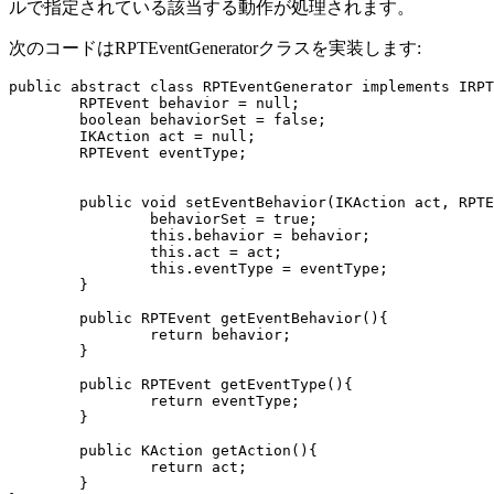
ルで指定されている該当する動作が処理されます。
次のコードは
RPTEventGenerator
クラスを実装します:
public abstract class RPTEventGenerator implements IRPT
	RPTEvent behavior = null;

	boolean behaviorSet = false;

	IKAction act = null;

	RPTEvent eventType;

	public void setEventBehavior(IKAction act, RPTEvent eventType, RPTEvent behavior){

		behaviorSet = true;

		this.behavior = behavior;

		this.act = act;

		this.eventType = eventType;

	}

	public RPTEvent getEventBehavior(){

		return behavior;

	}

	public RPTEvent getEventType(){

		return eventType;

	}

	public KAction getAction(){

		return act;

	}
