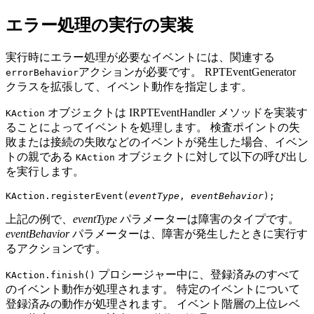
エラー処理の実行の実装
実行時にエラー処理が必要なイベントには、関連する
アクションが必要です。
RPTEventGenerator
errorBehavior
クラスを拡張して、イベント動作を指定します。
オブジェクトは
IRPTEventHandler
メソッドを実装す
KAction
ることによってイベントを処理します。 検査ポイントの失
敗または接続の失敗などのイベントが発生した場合、イベン
トの親である
オブジェクトに対して以下の呼び出し
KAction
を実行します。
KAction.registerEvent(
eventType
, 
eventBehavior
上記の例で、
eventType
パラメーターは障害のタイプです。
eventBehavior
パラメーターは、障害が発生したときに実行す
るアクションです。
プロシージャー中に、登録済みのすべて
KAction.finish()
のイベント動作が処理されます。 特定のイベントについて
登録済みの動作が処理されます。 イベント階層の上位レベ