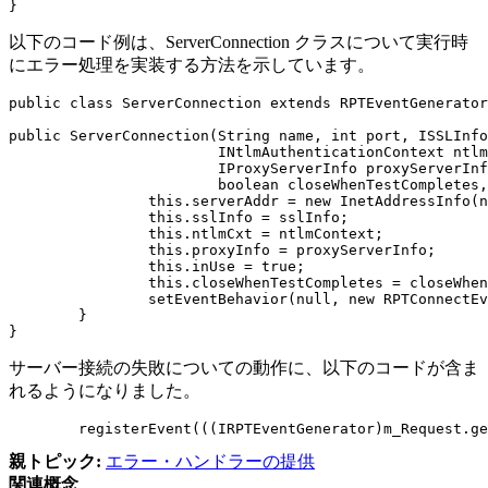
}
以下のコード例は、
ServerConnection
クラスについて実行時
にエラー処理を実装する方法を示しています。
public class ServerConnection extends RPTEventGenerator
public ServerConnection(String name, int port, ISSLInfo
			INtlmAuthenticationContext ntlmContext,

			IProxyServerInfo proxyServerInfo,

			boolean closeWhenTestCompletes, RPTEvent behav) {

		this.serverAddr = new InetAddressInfo(name, port);

		this.sslInfo = sslInfo;

		this.ntlmCxt = ntlmContext;

		this.proxyInfo = proxyServerInfo;

		this.inUse = true;

		this.closeWhenTestCompletes = closeWhenTestCompletes;

		setEventBehavior(null, new RPTConnectEvent(), behav);

	}

}
サーバー接続の失敗についての動作に、以下のコードが含ま
れるようになりました。
	registerEvent(((IRPTEventGenerator)m_Request.g
親トピック:
エラー・ハンドラーの提供
関連概念