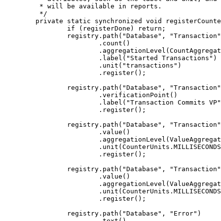
	 * will be available in reports.

	 */

	private static synchronized void registerCounters(ICounterRegistry registry) {

		if (registerDone) return;

		registry.path("Database", "Transaction", "Attempts")

			.count()

			.aggregationLevel(CountAggregationLevel.RATE_RANGE)

			.label("Started Transactions")

			.unit("transactions")

			.register();

		registry.path("Database", "Transaction", "Commits")

			.verificationPoint()

			.label("Transaction Commits VP")

			.register();

		registry.path("Database", "Transaction", "Response Time", "Network")

			.value()

			.aggregationLevel(ValueAggregationLevel.RANGE)

			.unit(CounterUnits.MILLISECONDS)

			.register();

		registry.path("Database", "Transaction", "Response Time", "Commit")

			.value()

			.aggregationLevel(ValueAggregationLevel.DISTRIBUTION)

			.unit(CounterUnits.MILLISECONDS)

			.register();

		registry.path("Database", "Error")

			.text()
