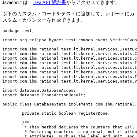
Javadocには、
Java API 解説書
からアクセスできます。
以下のカスタム・コードをテストに追加して、レポートにカ
スタム・カウンターを作成できます。
package test;

import org.eclipse.hyades.test.common.event.VerdictEven
import com.ibm.rational.test.lt.kernel.services.ITestEx
import com.ibm.rational.test.lt.kernel.services.stats.C
import com.ibm.rational.test.lt.kernel.services.stats.C
import com.ibm.rational.test.lt.kernel.services.stats.I
import com.ibm.rational.test.lt.kernel.services.stats.I
import com.ibm.rational.test.lt.kernel.services.stats.I
import com.ibm.rational.test.lt.kernel.services.stats.I
import com.ibm.rational.test.lt.kernel.services.stats.V
import database.DatabaseAccess;

import database.TransactionResult;

public class DatabaseStats implements com.ibm.rational.
	private static boolean registerDone;

	/**

	 * This method declares the counters that will be produced during execution.

	 * Declaring counters is optional, but it allows to customize some of their

	 * attributes, such as the label and unit, and what level of statistical information
