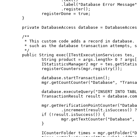
			.label("Database Error Message")

			.register();

		registerDone = true;

	}

	private DatabaseAccess database = DatabaseAccess.INSTANCE;

	/**

	 * This custom code adds a record in database. It produces a couple of counters,

	 * such as the database transaction attempts, successes/failures, and response time.

	 */

	public String exec(ITestExecutionServices tes, String[] args) {

		String product = args.length> 0 ? args[0] : "Default";

		IStatisticsManager2 mgr = tes.getStatisticsManager2();

		registerCounters(mgr.registry());

		database.startTransaction();

		mgr.getCountCounter("Database", "Transaction", "Attempts").increment();

		database.executeQuery("INSERT INTO TABLE Purchases VALUES('" + product + "', 1000)");

		TransactionResult result = database.commit();

		mgr.getVerificationPointCounter("Database", "Transaction", "Commits")

			.increment(result.isSuccess() ? VerdictEvent.VERDICT_PASS : VerdictEvent.VERDICT_FAIL);

		if (!result.isSuccess()) {

			mgr.getTextCounter("Database", "Error").addMeasurement(result.getErrorMessage());

		}

		ICounterFolder times = mgr.getFolder("Database", "Transaction", "Response Time");
