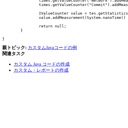
		times.getValueCounter("Network").addMeasurement(result.getNetworkTime());

		times.getValueCounter("Commit").addMeasurement(result.getCommitTime());

		IValueCounter value = tes.getStatisticsManager2().getValueCounter("MyStats", "Value");

		value.addMeasurement(System.nanoTime() % 2000);

		return null;

	}

親トピック:
カスタムJavaコードの例
関連タスク
カスタム Java コードの作成
カスタム・レポートの作成