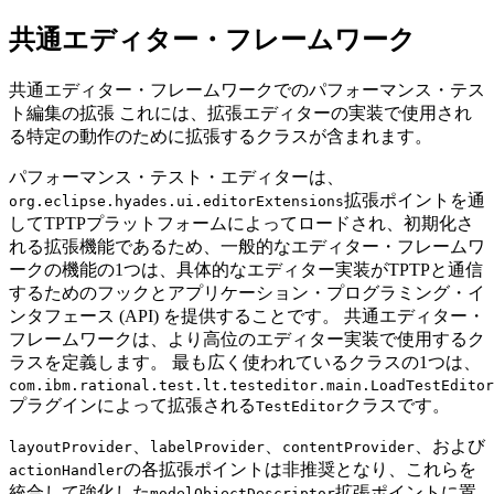
共通エディター・フレームワーク
共通エディター・フレームワークでのパフォーマンス・テス
ト編集の拡張 これには、拡張エディターの実装で使用され
る特定の動作のために拡張するクラスが含まれます。
パフォーマンス・テスト・エディターは、
拡張ポイントを通
org.eclipse.hyades.ui.editorExtensions
してTPTPプラットフォームによってロードされ、初期化さ
れる拡張機能であるため、一般的なエディター・フレームワ
ークの機能の1つは、具体的なエディター実装がTPTPと通信
するためのフックとアプリケーション・プログラミング・イ
ンタフェース (API) を提供することです。 共通エディター・
フレームワークは、より高位のエディター実装で使用するク
ラスを定義します。 最も広く使われているクラスの1つは、
com.ibm.rational.test.lt.testeditor.main.LoadTestEditor
プラグインによって拡張される
クラスです。
TestEditor
、
、
、および
layoutProvider
labelProvider
contentProvider
の各拡張ポイントは非推奨となり、これらを
actionHandler
統合して強化した
拡張ポイントに置
modelObjectDescriptor