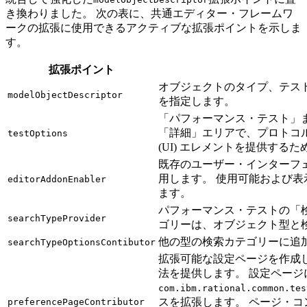
き換わりました。 次の表に、共通エディター・フレームワ
ークの拡張に使用できるアクティブな拡張ポイントを示しま
す。
拡張ポイント
オブジェクトのタイプ、テス
modelObjectDescriptor
を指定します。
「パフォーマンス・テスト」
「詳細」
エリアで、プロトコ
testOptions
(UI) エレメントを提供する
既存のユーザー・インターフェ
用します。 使用可能および
editorAddonEnabler
ます。
パフォーマンス・テストの
「
searchTypeProvider
ゴリーは、オブジェクト型と検
他の型の検索カテゴリーに追
searchTypeOptionsContibutor
拡張可能な設定ページを作成し
法を提供します。 設定ページに
com.ibm.rational.common.tes
スを拡張します。 ページ・
preferencePageContributor