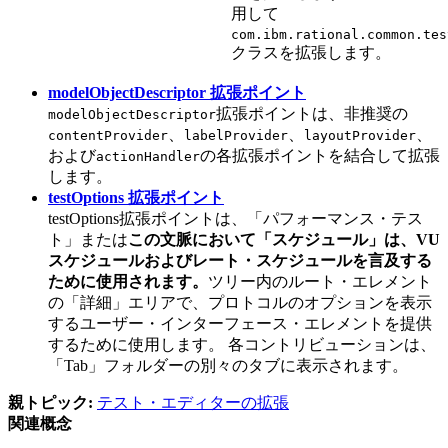
用して
com.ibm.rational.common.tes
クラスを拡張します。
modelObjectDescriptor 拡張ポイント
拡張ポイントは、非推奨の
modelObjectDescriptor
、
、
、
contentProvider
labelProvider
layoutProvider
および
の各拡張ポイントを結合して拡張
actionHandler
します。
testOptions 拡張ポイント
testOptions
拡張ポイントは、
「パフォーマンス・テス
ト」
または
この文脈において「スケジュール」は、
VU
スケジュール
および
レート・スケジュール
を言及する
ために使用されます。
ツリー内のルート・エレメント
の
「詳細」
エリアで、プロトコルのオプションを表示
するユーザー・インターフェース・エレメントを提供
するために使用します。 各コントリビューションは、
「Tab」
フォルダーの別々のタブに表示されます。
親トピック:
テスト・エディターの拡張
関連概念