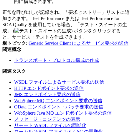
的に構成されます。
正常な呼び出しが記録され、
「要求ヒストリー」
リストに追
加されます。
Test Performance
または
Test Performance for
SOA Quality
を使用している場合、
「テスト・スイートの生
成」
(
) ボタンをクリックする
と、サービス・テストを作成できます。
親トピック:
Generic Service Client によるサービス要求の送信
関連概念
トランスポート・プロトコル構成の作成
関連タスク
WSDL ファイルによるサービス要求の送信
HTTP エンドポイント要求の送信
JMS エンドポイント要求の送信
WebSphere MQ エンドポイント要求の送信
OData エンドポイント・バッチ要求の送信
WebSphere Java MQ エンドポイント要求の送信
メッセージ・コンテンツの表示
リモート WSDL ファイルの同期化
ローカル WSDL ファイルと GSC の同期化