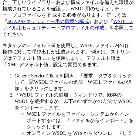
合、正しいライブラリーおよび構成ファイルを備えた環境が
構成されていることを確認し、WSDL 用のセキュリティ
ー・プロファイルを 作成する必要があります。 詳しくは、
『
SOAP セキュリティー用の環境の構成
』および『
WSDL フ
ァイル用セキュリティー・プロファイルの作成
』を参照して
ください。
各タイプのデフォルト値を使用し、WSDL ファイル内の各
操作に対して呼び出しが生成されます。 例えば、ストリン
グはデフォルト値
を使用します。 デフォルト値は、
str
「XML デフォルト値」
設定で変更できます。
Generic Service Client を開き、
「要求」
タブをクリック
して、
「WSDL ファイルの追
加」
をクリックします。
「WSDL ファイルの追加」ウィンドウで、既存の
WSDL を選択するか、以下のいずれかの方法で WSDL
をインポートします。
WSDL ファイルをファイル・システムからイン
ポートするには、
「ファイルからインポート」
を
クリックします。
オンライン WSDL を Web からダウンロードして