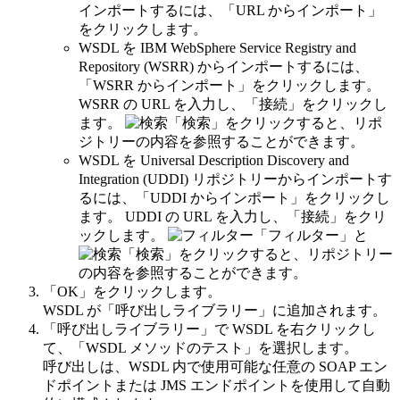
インポートするには、
「URL からインポート」
をクリックします。
WSDL を IBM WebSphere Service Registry and
Repository (WSRR) からインポートするには、
「WSRR からインポート」
をクリックします。
WSRR の URL を入力し、
「接続」
をクリックし
ます。
「検索」
をクリックすると、リポ
ジトリーの内容を参照することができます。
WSDL を Universal Description Discovery and
Integration (UDDI) リポジトリーからインポートす
るには、
「UDDI からインポート」
をクリックし
ます。 UDDI の URL を入力し、
「接続」
をクリ
ックします。
「フィルター」
と
「検索」
をクリックすると、リポジトリー
の内容を参照することができます。
「OK」
をクリックします。
WSDL が
「呼び出しライブラリー」
に追加されます。
「呼び出しライブラリー」で WSDL を右クリックし
て、
「WSDL メソッドのテスト」
を選択します。
呼び出しは、WSDL 内で使用可能な任意の SOAP エン
ドポイントまたは JMS エンドポイントを使用して自動