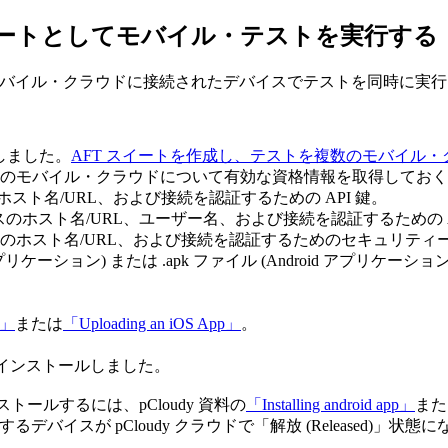
イートとしてモバイル・テストを実行する
のモバイル・クラウドに接続されたデバイスでテストを同時に実
しました。
AFT スイートを作成し、テストを複数のモバイル
のモバイル・クラウドについて有効な資格情報を取得しておく
ンスのホスト名/URL、および接続を認証するための API 鍵。
ンスタンスのホスト名/URL、ユーザー名、および接続を認証するための A
・インスタンスのホスト名/URL、および接続を認証するためのセキュリテ
アプリケーション) または
.apk
ファイル (Android アプリケー
p」
または
「Uploading an iOS App」
。
ンをインストールしました。
トールするには、pCloudy 資料の
「Installing android app」
また
するデバイスが pCloudy クラウドで「解放 (Released