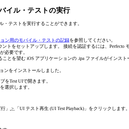
上でのモバイル・テストの実行
上で、モバイル・テストを実行することができます。
ーション用のモバイル・テストの記録
を参照してください。
カウントをセットアップします。 接続を認証するには、Perfec
が必要です。
トすることを望む iOS アプリケーションの
.ipa
ファイルがインストール
ーションをインストールしました。
ィブを
Test UI
で開きます。
を選択します。
実行」
>
「UI テスト再生 (UI Test Playback)」
をクリックします