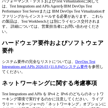
パフォーマンス・テストおよび
Test Virtualization
に関して
は、
Test Integrations and APIs Agent
を
IBM DevOps Test
Performance Test Server
または
IBM DevOps Test Virtualization
オ
ファリングからインストールする必要があります。
これら
の製品は、
Test Workbench
とは別にライセンス交付されま
す。 詳細については、営業担当者にお問い合わせくださ
い。
ハードウェア要件およびソフトウェア
要件
システム要件の完全なリストについては、
DevOps Test
Integrations and APIs 2026.03 (11.0.8)のシステム要件
を参照し
てください。
ネットワーキングに関する考慮事項
Test Integrations and APIs
を IPv4 と IPv6 のどちらのネットワ
ーキング環境で実行するのかに注意してください。 ライブ
ラリー・マネージャーの
「ネットワーキング」
オプションに