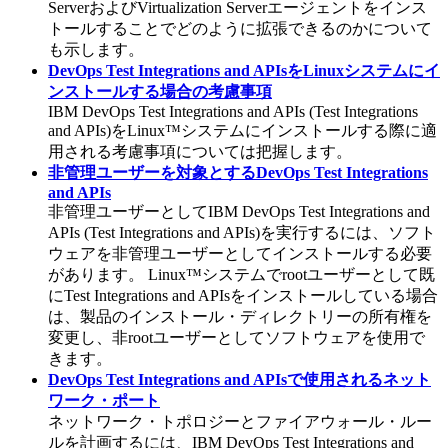
Server
および
Virtualization Serverエージェントをインス
トールすることでどのように拡張できるのかについて
も示します。
DevOps Test Integrations and APIsをLinuxシステムにイ
ンストールする場合の考慮事項
IBM DevOps Test Integrations and APIs
(
Test Integrations
and APIs
)
をLinux™システムにインストールする際に適
用される考慮事項については把握します。
非管理ユーザーを対象とするDevOps Test Integrations
and APIs
非管理ユーザーとして
IBM DevOps Test Integrations and
APIs
(
Test Integrations and APIs
)
を実行するには、ソフト
ウェアを非管理ユーザーとしてインストールする必要
があります。 Linux™システムでrootユーザーとして既
に
Test Integrations and APIs
をインストールしている場合
は、製品のインストール・ディレクトリーの所有権を
変更し、非rootユーザーとしてソフトウェアを使用で
きます。
DevOps Test Integrations and APIsで使用されるネット
ワーク・ポート
ネットワーク・トポロジーとファイアウォール・ルー
ルを計画するには、
IBM DevOps Test Integrations and