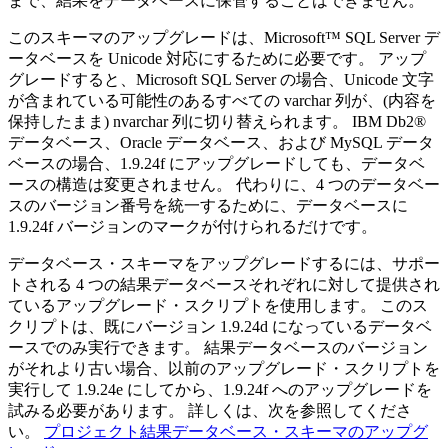
まで、結果をデータベースに保管することはできません。
このスキーマのアップグレードは、Microsoft™ SQL Server デ
ータベースを Unicode 対応にするために必要です。 アップ
グレードすると、Microsoft SQL Server の場合、Unicode 文字
が含まれている可能性のあるすべての varchar 列が、(内容を
保持したまま) nvarchar 列に切り替えられます。
IBM Db2®
データベース、Oracle データベース、および MySQL データ
ベースの場合、1.9.24f にアップグレードしても、データベ
ースの構造は変更されません。 代わりに、4 つのデータベー
スのバージョン番号を統一するために、データベースに
1.9.24f バージョンのマークが付けられるだけです。
データベース・スキーマをアップグレードするには、サポー
トされる 4 つの結果データベースそれぞれに対して提供され
ているアップグレード・スクリプトを使用します。 このス
クリプトは、既にバージョン 1.9.24d になっているデータベ
ースでのみ実行できます。 結果データベースのバージョン
がそれより古い場合、以前のアップグレード・スクリプトを
実行して 1.9.24e にしてから、1.9.24f へのアップグレードを
試みる必要があります。 詳しくは、次を参照してくださ
い。
プロジェクト結果データベース・スキーマのアップグ