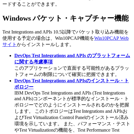
ードすることができます。
Windows パケット・キャプチャー機能
Test Integrations and APIs
10.5以降でパケット取り込み機能を
使用する予定の場合は、
Win10PCAP
機能を
Win10PCAP Web
サイト
からインストールします。
DevOps Test Integrations and APIs のプラットフォーム
に関する考慮事項
このアプリケーションで直面する可能性があるプラッ
トフォームの制限について確実に把握できます。
DevOps Test Integrations and APIsのインストール・ト
ポロジー
IBM DevOps Test Integrations and APIs
(
Test Integrations
and APIs
)
コンポーネントが標準的なインストール・ト
ポロジーでどのようにインストールされるのかを把握
します。 このトポロジーは
Test Integrations and APIs
お
よび
Test Virtualization Control Panel
のインストール済み
環境を示しています。 また、
パフォーマンス・テスト
や
Test Virtualization
の機能を、
Test Performance Test