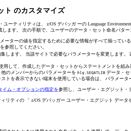
セット
のカスタマイズ
・ユーティリティは
、 z/OS デバッガ
ーの Language Env
成します。 次の手順で、ユーザーのデータ・セット命名パター
ラメーターの値を指定するために必要な情報がすべて揃っている
を参照してください。
集します。 当該サイトで必要なパラメーターを変更します。 以
使用して、作成したデータ・セットからステートメントを組み
、他のメンバーからのパラメーターを
データ・セ
hlq
.SEQATLIB
キストを表示できない端末を使用している場合は、 パラメータ
STランタイム・オプションの指定を
参照し、ユーザー・エグジット・
ィリティの 「
z/OS デバッガー ユーザー・エグジット データ