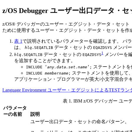
z/OS Debugger ユーザー出口データ・
z/OS® デバッガーのユーザー・エグジット・データ・セット
ために使用するユーザー・エグジット・データ・セットを作
表 1
で説明されているパラメーターを確認します。 パ
は、
データ・セットの
メンバー
hlq
.SEQATLIB
EQAZDSYS
1
データ・セットの
メンバーを編
hlq
.SEQATLIB
EQAZDSYS
を追加することができます。
ステートメントを
INCLUDE ‘
any.data.set.name
’;
ステートメントを使用して
INCLUDE
membername
;
アプリケーション・プログラマーが英大/小文字混合テ
Language Environment ユーザー・エグジットによるTE
表 1.
IBM z/OS デバッガー
ユーテ
パラメータ
ーの名前
説明
ユーザー出口データ・セットの命名パターン。