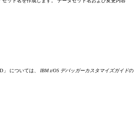
セット名を作成します。 データセット名および変更内容
D
については、
IBM z/OS デバッガーカスタマイズガイド
の