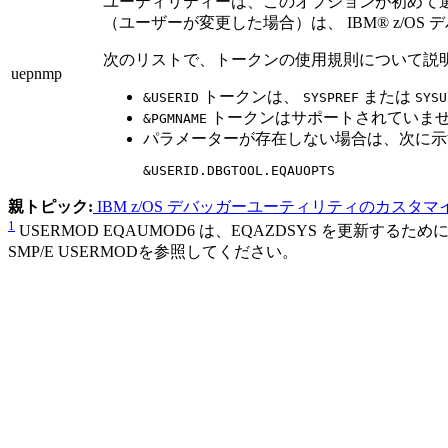
ユーティリティーは、このオプションが初めて
（ユーザーが変更した場合）は、
IBM® z/OS
次のリストで、トークンの使用規則について説
uepnmp
トークンは、
または
&USERID
SYSPREF
SYSU
トークンはサポートされていま
&PGMNAME
パラメーターが存在しない場合は、次に示
&USERID.DBGTOOL.EQAUOPTS
親トピック:
IBM z/OS デバッガーユーティリティのカスタマ
1
USERMOD EQAUMOD6 は、EQAZDSYS を更新する
SMP/E USERMODを参照してください。