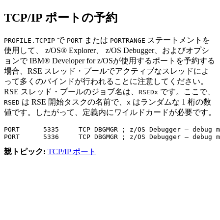
TCP/IP ポートの予約
で
または
ステートメントを
PROFILE.TCPIP
PORT
PORTRANGE
使用して、 z/OS® Explorer、 z/OS Debugger、およびオプシ
ョンで
IBM® Developer for z/OS
が使用するポートを予約する
場合、RSE スレッド・プールでアクティブなスレッドによ
って多くのバインドが行われることに注意してください。
RSE スレッド・プールのジョブ名は、
です。ここで、
RSEDx
は RSE 開始タスクの名前で、
はランダムな 1 桁の数
RSED
x
値です。したがって、定義内にワイルドカードが必要です。
PORT      5335     TCP DBGMGR ; z/OS Debugger – debug m
親トピック:
TCP/IP ポート