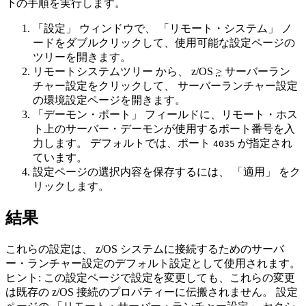
下の手順を実行します。
「設定」
ウィンドウで、
「リモート・システム」
ノ
ードをダブルクリックして、使用可能な設定ページの
ツリーを開きます。
リモートシステムツリー
から、
z/OS
>
サーバーラン
チャー設定
をクリックして、
サーバーランチャー設定
の環境設定ページを開きます。
「デーモン・ポート」
フィールドに、リモート・ホス
ト上のサーバー・デーモンが使用するポート番号を入
力します。 デフォルトでは、ポート
が指定され
4035
ています。
設定ページの選択内容を保存するには、
「適用」
をク
リックします。
結果
これらの設定は、 z/OS システムに接続するためのサーバ
ー・ランチャー設定のデフォルト設定として使用されます。
ヒント:
この設定ページで設定を変更しても、これらの変更
は既存の z/OS 接続のプロパティーに伝搬されません。 設定