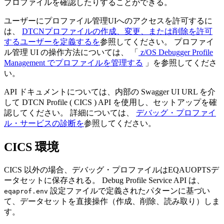
プロファイルを確認したりすることができる。
ユーザーにプロファイル管理UIへのアクセスを許可するに
は、
DTCNプロファイルの作成、変更、または削除を許可
するユーザーを定義するを
参照してください。 プロファイ
ル管理 UI の操作方法については、 「
z/OS Debugger Profile
Management でプロファイルを管理する
」を参照してくださ
い。
API ドキュメントについては、内部の Swagger UI URL を介
して DTCN Profile ( CICS ) API を使用し、セットアップを確
認してください。 詳細については、
デバッグ・プロファイ
ル・サービスの診断を
参照してください。
CICS 環境
CICS 以外の場合、デバッグ・プロファイルはEQAUOPTSデ
ータセットに保存される。 Debug Profile Service API は、
設定ファイルで定義されたパターンに基づい
eqaprof.env
て、データセットを直接操作（作成、削除、読み取り）しま
す。