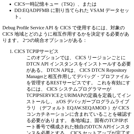
CICS一時記憶キュー（TSQ）、または
DD:EQADPFMB に割り当てられた VSAM データセッ
ト。
Debug Profile Service
API を CICS で使用するには、対象の
CICS 地域とどのように相互作用するかを決定する必要があ
ります。 2つの統合オプションがある：
CICS TCPIPサービス
このオプションでは、 CICS リージョンごとに
DTCN API インスタンスをインストールする必要
がある。 DTCN APIは、 CICS DTCN Repository
Managerと相互作用してデバッグ・プロファイル
を管理するRESTサービスです。 これを有効にす
るには、 CICS システムプログラマーが
TCPIPSERVICEとURIMAPの定義を定義してイン
ストールし、
z/OS デバッガープログラムライブ
ラリ
（デフォルト EQAW.SEQAMOD ）が CICS
コンカチネーションに含まれていることを確認す
る必要があります。 各地域は、固有のTCP/IPポ
ート番号で構成された独自のDTCN APIインスタ
ンスを必要とする。 CICS セットアップが完了す