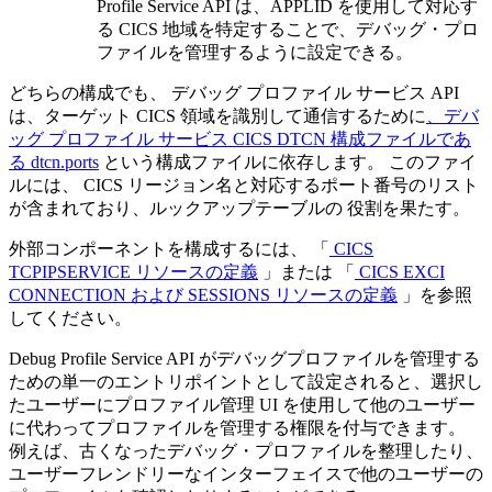
Profile Service
API は、APPLID を使用して対応す
る CICS 地域を特定することで、デバッグ・プロ
ファイルを管理するように設定できる。
どちらの構成でも、
デバッグ プロファイル サービス
API
は、ターゲット CICS 領域を識別して通信するために
、デバ
ッグ プロファイル サービス CICS DTCN 構成ファイルであ
る dtcn.ports
という構成ファイルに依存します。 このファイ
ルには、 CICS リージョン名と対応するポート番号のリスト
が含まれており、ルックアップテーブルの 役割を果たす。
外部コンポーネントを構成するには、 「
CICS
TCPIPSERVICE リソースの定義
」または 「
CICS EXCI
CONNECTION および SESSIONS リソースの定義
」を参照
してください。
Debug Profile Service
API がデバッグプロファイルを管理する
ための単一のエントリポイントとして設定されると、選択し
たユーザーにプロファイル管理 UI を使用して他のユーザー
に代わってプロファイルを管理する権限を付与できます。
例えば、古くなったデバッグ・プロファイルを整理したり、
ユーザーフレンドリーなインターフェイスで他のユーザーの