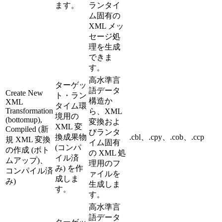
ます。
ランタイ
ム固有の
XML メッ
セージ処
理を生成
できま
す。
高水準言
ターゲッ
語データ
Create New
ト・ラン
構造か
XML
タイム環
Transformation
ら、XML
境用の
(bottomup),
変換およ
XML 変
Compiled (新
びランタ
換成果物
.cbl、.cpy、.cob、.ccp
規 XML 変換
イム固有
(コンパ
の作成 (ボト
の XML 処
イル済
ムアップ)、
理用のフ
み) を作
コンパイル済
ァイルを
成しま
み)
生成しま
す。
す。
高水準言
語データ