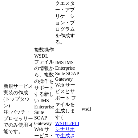
クエスタ
ー・アプ
リケーシ
ョン・プ
ログラム
を作成す
る。
複数操作
WSDL
ファイル
IMS
IMS
Enterprise
の情報か
Suite SOAP
ら、複数
Gateway
の操作を
Web サー
新規サービス
サポート
ビス
とサ
実装の作成
する新し
ポート フ
(トップダウ
い IMS
ァイルを
ン)
Enterprise
.wsdl
生成しま
注:
バッチ・
Suite
す (
SOAP
プロセッサー
Gateway
WSDL2PLI
でのみ使用可
Web サ
シナリオ
能です。
ービス・
で生成さ