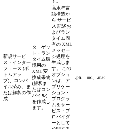
す。
高水準言
語構造か
ら
サービ
ス
記述お
よびラン
タイム固
有の XML
ターゲッ
メッセー
ト・ラン
新規サービ
ジ処理を
タイム環
ス・インター
生成しま
境用の
フェース (ボ
す。 この
XML 変
トムアッ
オプショ
換成果物
.pli、 inc、.mac
プ)、コンパ
ンは、ア
(解釈ま
イル済み、ま
プリケー
たはコン
たは解釈の作
ション・
パイル)
成
プログラ
を作成し
ムをサー
ます。
ビス・プ
ロバイダ
ーとして
公開する