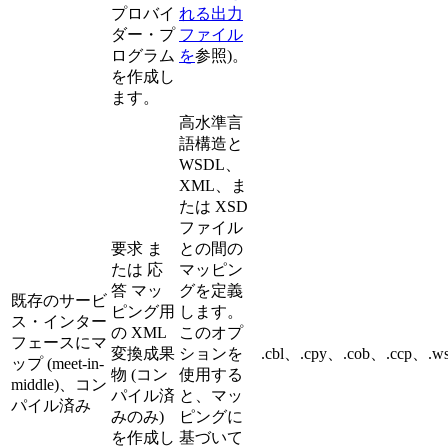
プロバイ
れる出力
ダー・プ
ファイル
ログラム
を
参照)。
を作成し
ます。
高水準言
語構造と
WSDL、
XML、ま
たは XSD
ファイル
要求
ま
との間の
たは
応
マッピン
答
マッ
グを定義
既存のサービ
ピング用
します。
ス・インター
の XML
このオプ
フェースにマ
変換成果
ションを
.cbl、.cpy、.cob、.ccp、.w
ップ (meet-in-
物 (コン
使用する
middle)、コン
パイル済
と、マッ
パイル済み
みのみ)
ピングに
を作成し
基づいて