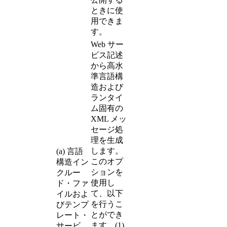
ときに使
用できま
す。
Web サー
ビス記述
から高水
準言語構
造および
ランタイ
ム固有の
XML メッ
セージ処
理を生成
します。
(a) 言語
このオプ
構造イン
ションを
クルー
使用し
ド・ファ
て、以下
イルおよ
を行うこ
びテンプ
とができ
レート・
ます。(1)
サービ