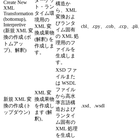
ターゲッ
Create New
構造か
ト・ラン
XML
ら、XML
タイム環
Transformation
変換およ
(bottomup),
境用の
びランタ
Interpretive
XML 変
cbl、.cpy、.cob、.ccp、.pli
イム固有
(新規 XML 変
換成果物
の XML 処
換の作成 (ボ
(解釈) を
理用のフ
トムアッ
作成しま
ァイルを
プ)、解釈)
す。
生成しま
す。
XSD ファ
イルまた
は WSDL
ファイル
XML 変
から高水
新規 XML 変
換成果物
準言語構
換の作成 (ト
を作成し
.xsd、.wsdl
造および
ップダウン)
ます (解
ランタイ
釈)。
ム固有の
XML 処理
を生成し