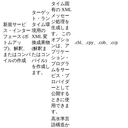
タイム固
有の XML
ターゲッ
メッセー
ト・ラン
ジ処理を
新規サービ
タイム環
生成しま
ス・インター
境用の
す。 この
フェース (ボ
XML 変
オプショ
トムアッ
換成果物
.cbl、.cpy、.cob、.ccp
ンは、ア
プ)、解釈、
(解釈ま
プリケー
またはコンパ
たはコン
ション・
イルの作成
パイル)
プログラ
を作成し
ムをサー
ます。
ビス・プ
ロバイダ
ーとして
公開する
ときに使
用できま
す。
高水準言
語構造か