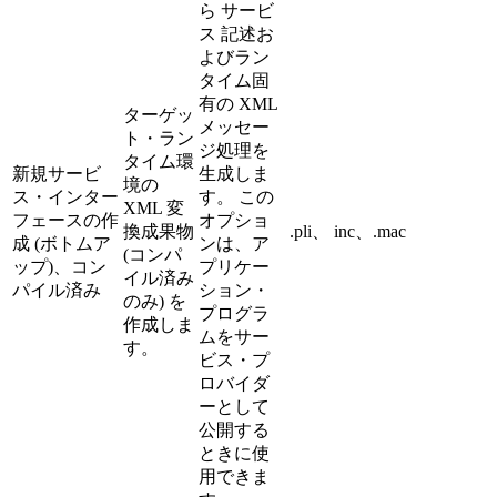
ら
サービ
ス
記述お
よびラン
タイム固
有の XML
ターゲッ
メッセー
ト・ラン
ジ処理を
タイム環
新規サービ
生成しま
境の
ス・インター
す。 この
XML 変
フェースの作
オプショ
換成果物
.pli、 inc、.mac
成 (ボトムア
ンは、ア
(コンパ
ップ)、コン
プリケー
イル済み
パイル済み
ション・
のみ) を
プログラ
作成しま
ムをサー
す。
ビス・プ
ロバイダ
ーとして
公開する
ときに使
用できま