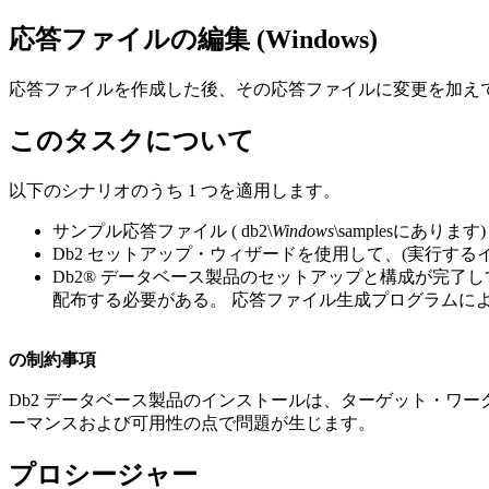
応答ファイルの編集 (Windows)
応答ファイルを作成した後、その応答ファイルに変更を加え
このタスクについて
以下のシナリオのうち 1 つを適用します。
サンプル応答ファイル (
db2\
Windows
\samples
にあります
Db2 セットアップ
・ウィザードを使用して、(実行する
Db2®
データベース製品のセットアップと構成が完了し
配布する必要がある。
応答ファイル生成プログラムに
の制約事項
Db2
データベース製品のインストールは、ターゲット・ワー
ーマンスおよび可用性の点で問題が生じます。
プロシージャー