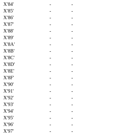
X'84'
-
-
X'85'
-
-
X'86'
-
-
X'87'
-
-
X'88'
-
-
X'89'
-
-
X'8A'
-
-
X'8B'
-
-
X'8C'
-
-
X'8D'
-
-
X'8E'
-
-
X'8F'
-
-
X'90'
-
-
X'91'
-
-
X'92'
-
-
X'93'
-
-
X'94'
-
-
X'95'
-
-
X'96'
-
-
X'97'
-
-