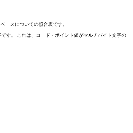
 データベースについての照合表です。
い不完全な文字です。 これは、コード・ポイント値がマルチバイト文字の