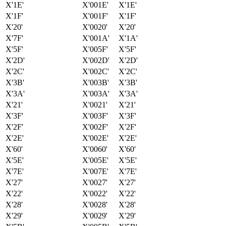
X'1E'
X'001E'
X'1E'
X'1F'
X'001F'
X'1F'
X'20'
X'0020'
X'20'
X'7F'
X'001A'
X'1A'
X'5F'
X'005F'
X'5F'
X'2D'
X'002D'
X'2D'
X'2C'
X'002C'
X'2C'
X'3B'
X'003B'
X'3B'
X'3A'
X'003A'
X'3A'
X'21'
X'0021'
X'21'
X'3F'
X'003F'
X'3F'
X'2F'
X'002F'
X'2F'
X'2E'
X'002E'
X'2E'
X'60'
X'0060'
X'60'
X'5E'
X'005E'
X'5E'
X'7E'
X'007E'
X'7E'
X'27'
X'0027'
X'27'
X'22'
X'0022'
X'22'
X'28'
X'0028'
X'28'
X'29'
X'0029'
X'29'