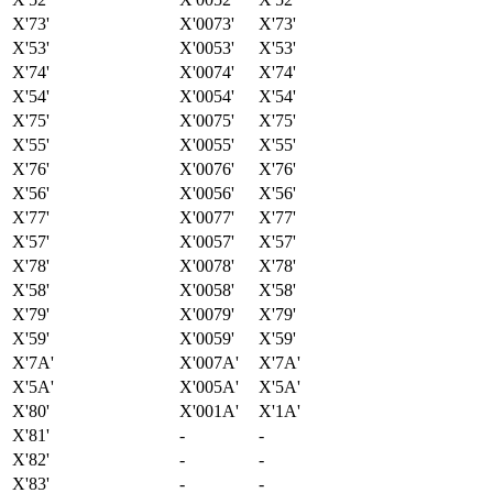
X'73'
X'0073'
X'73'
X'53'
X'0053'
X'53'
X'74'
X'0074'
X'74'
X'54'
X'0054'
X'54'
X'75'
X'0075'
X'75'
X'55'
X'0055'
X'55'
X'76'
X'0076'
X'76'
X'56'
X'0056'
X'56'
X'77'
X'0077'
X'77'
X'57'
X'0057'
X'57'
X'78'
X'0078'
X'78'
X'58'
X'0058'
X'58'
X'79'
X'0079'
X'79'
X'59'
X'0059'
X'59'
X'7A'
X'007A'
X'7A'
X'5A'
X'005A'
X'5A'
X'80'
X'001A'
X'1A'
X'81'
-
-
X'82'
-
-
X'83'
-
-