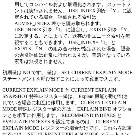
用してコンパイルおよび最適化されます。 ステートメ
ントは実行されません。 USE_INDEX 列が
Y
に設
定されている場合、評価される索引は
ADVISE_INDEX 表から読み取られます。
USE_INDEX 列を
I
に設定し、EXISTS 列を
Y
に設定することによって、既存の非ユニーク索引を無
視することもできます。 USE_INDEX=
I
と
EXISTS=
N
の組み合わせが指定された場合、照会
の索引評価は正常に行われますが、問題となっている
索引は無視されません。
初期値は NO です。 値は、SET CURRENT EXPLAIN MODE
ステートメントを呼び出すことによって変更できます。
CURRENT EXPLAIN MODE と CURRENT EXPLAIN
SNAPSHOT 特殊レジスター値は、 Explain 機能が呼び出さ
れている場合に相互に作用します。 CURRENT EXPLAIN
MODE 特殊レジスター値の方は、 EXPLAIN BIND オプショ
ンとも相互に作用します。 RECOMMEND INDEXES と
EVALUATE INDEXES を設定できるのは、 CURRENT
EXPLAIN MODE レジスターの場合だけです。これらを設定
するには、 SET CURRENT EXPLAIN MODE ステートメン