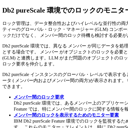
Db2 pureScale
環境でのロックのモニタ
ロック管理は、データ整合性およびハイレベルな並行性の両
ティー
のグローバル・ロック・マネージャー (GLM) コン
ックだけでなく、
メンバー
間のロック待機も検討する必要が
Db2 pureScale
環境では、異なる
メンバー
が同じデータを処理
とする場合です。
メンバー
がオブジェクトのロックを必要
(GLM) と連携します。LLM がまだ問題のオブジェクトのロ
ロック要求を仲介します。
Db2 pureScale
インスタンスのグローバル・レベルで表示する
ータ (
メンバー内およびメンバー間の両方)
が表示されます。
できます。
メンバー間のロック要求
Db2 pureScale
環境では、あるメンバー上のアプリケー
Feature
では、特にメンバー間のロックに関する情報を
メンバー間のロックを表示するためのモニター要素
IBM Db2 pureScale Feature
環境でのロックを監視するた
す。 これらのモニター・エレメントは、特に
Db2 pureS