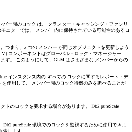
ンバー間のロック
は、
クラスター・キャッシング・ファシリ
のモニターでは、
メンバー
内に保持されている可能性のあるロ
。つまり、2 つの
メンバー
が同じオブジェクトを更新しよう
LM) コンポーネントはグローバル・ロック・マネージャー
します。 このようにして、GLM はさまざまな
メンバー
からの
time
インスタンス内の
すべての
ロックに関するレポート・デ
トを使用して、
メンバー
間のロック待機のみを調べることが
ェクトのロックを要求する場合があります。
Db2 pureScale
。
Db2 pureScale
環境でのロックを監視するために使用できま
報告します。