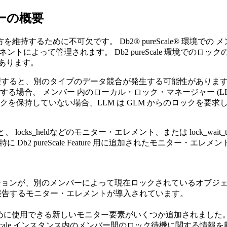
ーの概要
方を維持するために不可欠です。
Db2® pureScale®
環境での
メ
ポーネントによって管理されます。
Db2 pureScale
環境でのロック
あります。
すると、別のタイプのデータ競合が発生する可能性があります
とする場合、
メンバー
内のローカル・ロック・マネージャー (L
ックを保持していない場合、LLM は GLM からのロックを要求
と、
locks_held
などのモニター・エレメント、または
lock_wait_
 特に
Db2 pureScale Feature
用に追加されたモニター・エレメン
ションが、別のメンバーによって現在ロックされているオブジ
報告するモニター・エレメントが導入されています。
めに使用できる新しいモニター要素がいくつか追加されました
cale
インスタンス内のメンバー間のロック待機に関する情報を