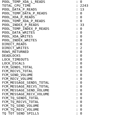
POOL_TEMP_XDA_L_READS               : 0

TOTAL_CPU_TIME                      : 2243

POOL_DATA_P_READS                   : 13

POOL_TEMP_DATA_P_READS              : 0

POOL_XDA_P_READS                    : 0

POOL_TEMP_XDA_P_READS               : 0

POOL_INDEX_P_READS                  : 33

POOL_TEMP_INDEX_P_READS             : 0

POOL_DATA_WRITES                    : 0

POOL_XDA_WRITES                     : 0

POOL_INDEX_WRITES                   : 0

DIRECT_READS                        : 0

DIRECT_WRITES                       : 2

ROWS_RETURNED                       : 0

DEADLOCKS                           : 0

LOCK_TIMEOUTS                       : 0

LOCK_ESCALS                         : 0

FCM_SENDS_TOTAL                     : 0

FCM_RECVS_TOTAL                     : 0

FCM_SEND_VOLUME                     : 0

FCM_RECV_VOLUME                     : 0

FCM_MESSAGE_SENDS_TOTAL             : 0

FCM_MESSAGE_RECVS_TOTAL             : 0

FCM_MESSAGE_SEND_VOLUME             : 0

FCM_MESSAGE_RECV_VOLUME             : 0

FCM_TQ_SENDS_TOTAL                  : 0

FCM_TQ_RECVS_TOTAL                  : 0

FCM_TQ_SEND_VOLUME                  : 0

FCM_TQ_RECV_VOLUME                  : 0

TQ_TOT_SEND_SPILLS                  : 0
