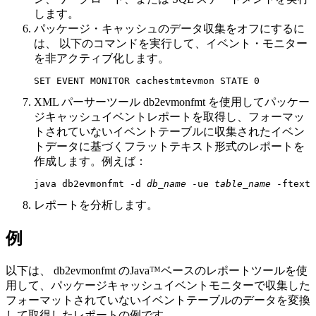
します。
パッケージ・キャッシュのデータ収集をオフにするに
は、 以下のコマンドを実行して、イベント・モニター
を非アクティブ化します。
SET EVENT MONITOR cachestmtevmon STATE 0
XML パーサーツール
db2evmonfmt
を使用してパッケー
ジキャッシュイベントレポートを取得し、フォーマッ
トされていないイベントテーブルに収集されたイベン
トデータに基づくフラットテキスト形式のレポートを
作成します。例えば：
java db2evmonfmt -d 
db_name
 -ue 
table_name
 -ftext 
レポートを分析します。
例
以下は、
db2evmonfmt
のJava™ベースのレポートツールを使
用して、パッケージキャッシュイベントモニターで収集した
フォーマットされていないイベントテーブルのデータを変換
して取得したレポートの例です