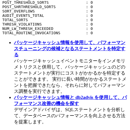
POST_THRESHOLD_SORTS                : 0

POST_SHRTHRESHOLD_SORTS             : 0

SORT_OVERFLOWS                      : 0

AUDIT_EVENTS_TOTAL                  : 0

TOTAL_SORTS                         : 0

THRESH_VIOLATIONS                   : 0

NUM_LW_THRESH_EXCEEDED              : 0

TOTAL_ROUTINE_INVOCATIONS           : 0
パッケージキャッシュ情報を使用して、パフォーマン
スチューニングの候補となるステートメントを特定す
る
パッケージキャッシュイベントモニターをインメモリ
メトリクスと併用して、パッケージキャッシュのどの
ステートメントが実行にコストがかかるかを特定する
ことができます。 実行に長い時間がかかるステートメ
ントを把握できたなら、それらに対してパフォーマン
ス調整を実行できます。
パッケージキャッシュ情報と db2advis を使用して、パ
フォーマンス改善の機会を探す
デザインアドバイザは、SQLステートメントを分析し
て、データベースのパフォーマンスを向上させる方法
を提案します。