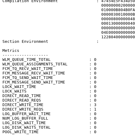
Compilation Environment                : 47454E5F434D50
                                         00000000200000
                                         010000B804B0FA
                                         0000030010000B
                                         00000800000048
                                         00013000000040
                                         00000000000000
                                         04E00000000000
                                         12280400000000
Section Environment                    : 

Metrics

-------------------

WLM_QUEUE_TIME_TOTAL                : 0

WLM_QUEUE_ASSIGNMENTS_TOTAL         : 0

FCM_TQ_RECV_WAIT_TIME               : 0

FCM_MESSAGE_RECV_WAIT_TIME          : 0

FCM_TQ_SEND_WAIT_TIME               : 0

FCM_MESSAGE_SEND_WAIT_TIME          : 0

LOCK_WAIT_TIME                      : 0

LOCK_WAITS                          : 0

DIRECT_READ_TIME                    : 0

DIRECT_READ_REQS                    : 0

DIRECT_WRITE_TIME                   : 3

DIRECT_WRITE_REQS                   : 1

LOG_BUFFER_WAIT_TIME                : 0

NUM_LOG_BUFFER_FULL                 : 0

LOG_DISK_WAIT_TIME                  : 0

LOG_DISK_WAITS_TOTAL                : 0

POOL_WRITE_TIME                     : 0
