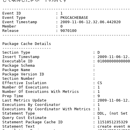
-------------------------------------------------------

Event ID               : 1

Event Type             : PKGCACHEBASE

Event Timestamp        : 2009-11-06-12.32.06.442020

Member                 : 0

Release                : 9070100

-------------------------------------------------------

Package Cache Details

---------------------

Section Type                           : D

Insert Timestamp                       : 2009-11-06-12.
Executable ID                          : 01000000000000
Package Schema                         : 

Package Name                           : 

Package Version ID                     : 

Section Number                         : 

Effective Isolation                    : CS

Number Of Executions                   : 1

Number Of Executions With Metrics      : 1

Prep Time                              : 9

Last Metrics Update                    : 2009-11-06-12.
Executions By Coordinator              : 1

Executions By Coordinator With Metrics : 1

Statement Type                         : DDL, (not Set 
Query Cost Estimate                    : 1

Statement Package Cache ID             : 1151051235329

Statement Text                         : create event m