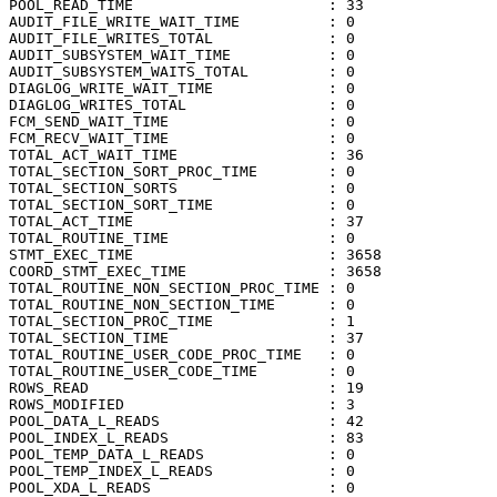
POOL_READ_TIME                      : 33

AUDIT_FILE_WRITE_WAIT_TIME          : 0

AUDIT_FILE_WRITES_TOTAL             : 0

AUDIT_SUBSYSTEM_WAIT_TIME           : 0

AUDIT_SUBSYSTEM_WAITS_TOTAL         : 0

DIAGLOG_WRITE_WAIT_TIME             : 0

DIAGLOG_WRITES_TOTAL                : 0

FCM_SEND_WAIT_TIME                  : 0

FCM_RECV_WAIT_TIME                  : 0

TOTAL_ACT_WAIT_TIME                 : 36

TOTAL_SECTION_SORT_PROC_TIME        : 0

TOTAL_SECTION_SORTS                 : 0

TOTAL_SECTION_SORT_TIME             : 0

TOTAL_ACT_TIME                      : 37

TOTAL_ROUTINE_TIME                  : 0

STMT_EXEC_TIME                      : 3658

COORD_STMT_EXEC_TIME                : 3658

TOTAL_ROUTINE_NON_SECTION_PROC_TIME : 0

TOTAL_ROUTINE_NON_SECTION_TIME      : 0

TOTAL_SECTION_PROC_TIME             : 1

TOTAL_SECTION_TIME                  : 37

TOTAL_ROUTINE_USER_CODE_PROC_TIME   : 0

TOTAL_ROUTINE_USER_CODE_TIME        : 0

ROWS_READ                           : 19

ROWS_MODIFIED                       : 3

POOL_DATA_L_READS                   : 42

POOL_INDEX_L_READS                  : 83

POOL_TEMP_DATA_L_READS              : 0

POOL_TEMP_INDEX_L_READS             : 0

POOL_XDA_L_READS                    : 0
