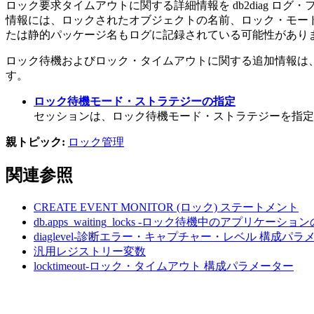
ロック要求タイムアウトに関する詳細情報を
db2diag
ログ・
情報には、ロックされたオブジェクトの名前、ロック・モード、お
たは静的パッケージ名もログに記録されている可能性があります。 
ロック待機およびロック・タイムアウトに関する追加情報は
す。
ロック待機モード・ストラテジーの指定
セッションは、ロック待機モード・ストラテジーを指定
親トピック:
ロック管理
関連参照
CREATE EVENT MONITOR (ロック)
ステートメント
db.apps_waiting_locks -ロック待機中のアプリケーシ
diaglevel-診断エラー・キャプチャー・レベル
構成パラ
汎用レジストリー変数
locktimeout-ロック・タイムアウト
構成パラメーター