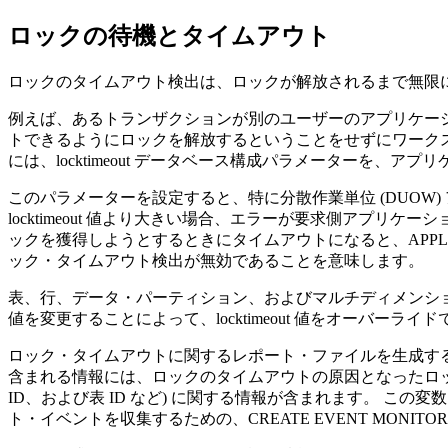
ロックの待機とタイムアウト
ロックのタイムアウト検出は、ロックが解放されるまで無限
例えば、あるトランザクションが別のユーザーのアプリケー
トできるようにロックを解放するということをせずにワーク
には、
locktimeout
データベース構成パラメーターを、アプリ
このパラメーターを設定すると、特に分散作業単位 (DUO
locktimeout
値より大きい場合、エラーが要求側アプリケーション
ックを獲得しようとするときにタイムアウトになると、APPL1 は SQL
ック・タイムアウト検出が無効であることを意味します。
表、行、データ・パーティション、およびマルチディメンション・ク
値を変更することによって、
locktimeout
値をオーバーライド
ロック・タイムアウトに関するレポート・ファイルを生成す
含まれる情報には、ロックのタイムアウトの原因となったロッ
ID、および表 ID など) に関する情報が含まれます。 
ト・イベントを収集するための、CREATE EVENT MONIT