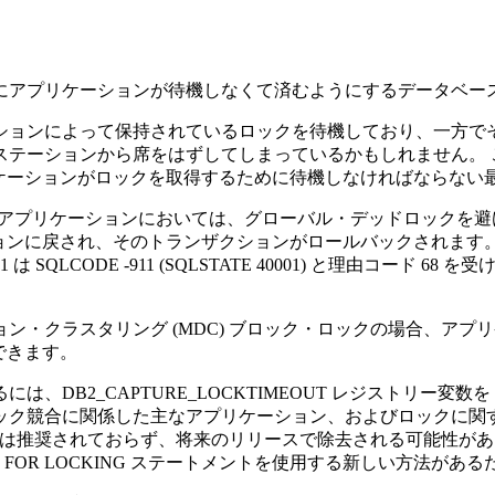
にアプリケーションが待機しなくて済むようにするデータベー
ションによって保持されているロックを待機しており、一方で
ステーションから席をはずしてしまっているかもしれません。 
ケーションがロックを取得するために待機しなければならない
W) アプリケーションにおいては、グローバル・デッドロックを
に戻され、そのトランザクションがロールバックされます。 例えば
CODE -911 (SQLSTATE 40001) と理由コード 68 
ラスタリング (MDC) ブロック・ロックの場合、アプリケーショ
できます。
るには、
DB2_CAPTURE_LOCKTIMEOUT
レジストリー変数を 
ク競合に関係した主なアプリケーション、およびロックに関する
この変数は推奨されておらず、将来のリリースで除去される可能性
OR FOR LOCKING ステートメントを使用する新しい方法があ