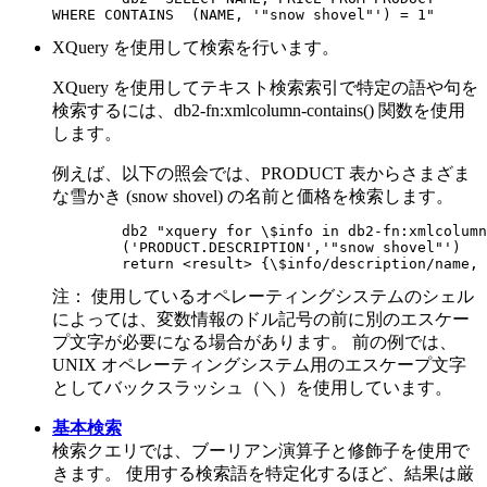
WHERE CONTAINS	(NAME, '"snow shovel"') = 1"
XQuery を使用して検索を行います。
XQuery を使用してテキスト検索索引で特定の語や句を
検索するには、
db2-fn:xmlcolumn-contains()
関数を使用
します。
例えば、以下の照会では、PRODUCT 表からさまざま
な雪かき (snow shovel) の名前と価格を検索します。
	db2 "xquery for \$info in db2-fn:xmlcolumn-contains

	('PRODUCT.DESCRIPTION','"snow shovel"')

	return <result> {\$info/description/name,
注：
使用しているオペレーティングシステムのシェル
によっては、変数情報のドル記号の前に別のエスケー
プ文字が必要になる場合があります。 前の例では、
UNIX オペレーティングシステム用のエスケープ文字
としてバックスラッシュ（＼）を使用しています。
基本検索
検索クエリでは、ブーリアン演算子と修飾子を使用で
きます。 使用する検索語を特定化するほど、結果は厳