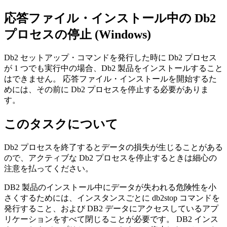
応答ファイル・インストール中の
Db2
プロセスの停止 (Windows)
Db2
セットアップ・コマンドを発行した時に
Db2
プロセス
が 1 つでも実行中の場合、
Db2
製品をインストールすること
はできません。 応答ファイル・インストールを開始するた
めには、その前に
Db2
プロセスを停止する必要がありま
す。
このタスクについて
Db2
プロセスを終了するとデータの損失が生じることがある
ので、アクティブな
Db2
プロセスを停止するときは細心の
注意を払ってください。
DB2
製品のインストール中にデータが失われる危険性を小
さくするためには、インスタンスごとに
db2stop
コマンドを
発行すること
、および
DB2
データにアクセスしているアプ
リケーションをすべて閉じること
が必要です。
DB2
インス