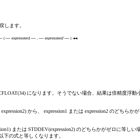
を戻します。
(
expression1
,
expression2
)
CFLOAT(34) になります。そうでない場合、結果は倍精度浮
,
expression2
) から、
expression1
または
expression2
のどちらかが
sion1
) または STDDEV(
expression2
) のどちらかがゼロに等しい場
以下の式と等しくなります。