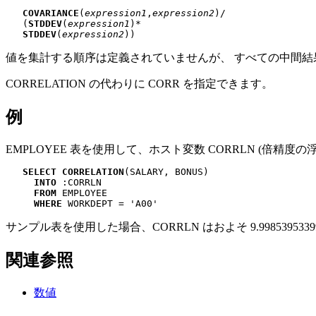
COVARIANCE
(
expression1
,
expression2
)/

   (
STDDEV
(
expression1
)*

STDDEV
(
expression2
))
値を集計する順序は定義されていませんが、 すべての中間
CORRELATION の代わりに CORR を指定できます。
例
EMPLOYEE 表を使用して、ホスト変数 CORRLN (倍精度の
SELECT CORRELATION
(SALARY, BONUS)

INTO
 :CORRLN

FROM
 EMPLOYEE

WHERE
 WORKDEPT = 'A00'
サンプル表を使用した場合、CORRLN はおよそ 9.9985395339
関連参照
数値