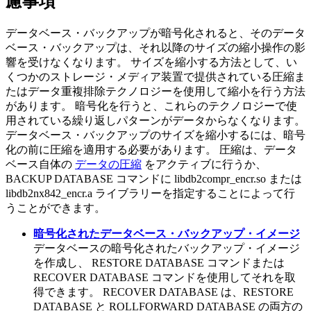
慮事項
データベース・バックアップが暗号化されると、そのデータ
ベース・バックアップは、それ以降のサイズの縮小操作の影
響を受けなくなります。 サイズを縮小する方法として、い
くつかのストレージ・メディア装置で提供されている圧縮ま
たはデータ重複排除テクノロジーを使用して縮小を行う方法
があります。 暗号化を行うと、これらのテクノロジーで使
用されている繰り返しパターンがデータからなくなります。
データベース・バックアップのサイズを縮小するには、暗号
化の前に圧縮を適用する必要があります。 圧縮は、データ
ベース自体の
データの圧縮
をアクティブに行うか、
BACKUP DATABASE コマンドに
libdb2compr_encr.so
または
libdb2nx842_encr.a
ライブラリーを指定することによって行
うことができます。
暗号化されたデータベース・バックアップ・イメージ
データベースの暗号化されたバックアップ・イメージ
を作成し、
RESTORE DATABASE
コマンドまたは
RECOVER DATABASE
コマンドを使用してそれを取
得できます。
RECOVER DATABASE
は、
RESTORE
DATABASE
と
ROLLFORWARD DATABASE
の両方の