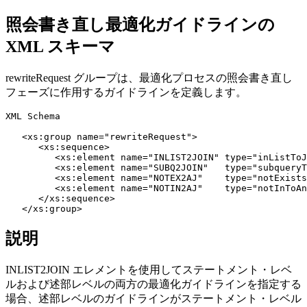
照会書き直し最適化ガイドラインの
XML スキーマ
rewriteRequest グループは、最適化プロセスの照会書き直し
フェーズに作用するガイドラインを定義します。
XML Schema

   <xs:group name="rewriteRequest">

      <xs:sequence>

         <xs:element name="INLIST2JOIN" type="inListToJ
         <xs:element name="SUBQ2JOIN"   type="subqueryT
         <xs:element name="NOTEX2AJ"    type="notExists
         <xs:element name="NOTIN2AJ"    type="notInToAn
      </xs:sequence>

   </xs:group>
説明
INLIST2JOIN エレメントを使用してステートメント・レベ
ルおよび述部レベルの両方の最適化ガイドラインを指定する
場合、述部レベルのガイドラインがステートメント・レベル