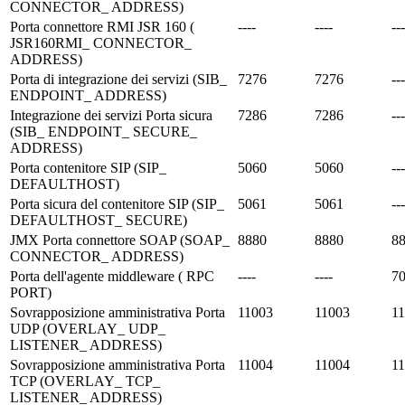
CONNECTOR_ ADDRESS)
Porta connettore RMI JSR 160 (
----
----
---
JSR160RMI_ CONNECTOR_
ADDRESS)
Porta di integrazione dei servizi (SIB_
7276
7276
---
ENDPOINT_ ADDRESS)
Integrazione dei servizi Porta sicura
7286
7286
---
(SIB_ ENDPOINT_ SECURE_
ADDRESS)
Porta contenitore SIP (SIP_
5060
5060
---
DEFAULTHOST)
Porta sicura del contenitore SIP (SIP_
5061
5061
---
DEFAULTHOST_ SECURE)
JMX Porta connettore SOAP (SOAP_
8880
8880
8
CONNECTOR_ ADDRESS)
Porta dell'agente middleware ( RPC
----
----
7
PORT)
Sovrapposizione amministrativa Porta
11003
11003
1
UDP (OVERLAY_ UDP_
LISTENER_ ADDRESS)
Sovrapposizione amministrativa Porta
11004
11004
1
TCP (OVERLAY_ TCP_
LISTENER_ ADDRESS)