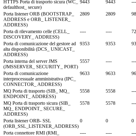
HTTPS Porta di trasporto sicura (WC_
9443
9443
---
defaulthost_ secure)
Porta listener ORB (BOOTSTRAP_
2809
2809
9
ADDRESS e ORB_ LISTENER_
ADDRESS)
Porta di rilevamento celle (CELL_
----
----
7
DISCOVERY_ ADDRESS)
Porta di comunicazione del gestore ad
9353
9353
9
alta disponibilità (DCS_ UNICAST_
ADDRESS)
Porta interna del server JMS
5557
----
---
(JMSSERVER_ SECURITY_ PORT)
Porta di comunicazione
9633
9633
9
interprocessuale amministrativa (IPC_
CONNECTOR_ ADDRESS)
MQ Porta di trasporto (SIB_ MQ_
5558
5558
---
ENDPOINT_ ADDRESS)
MQ Porta di trasporto sicura (SIB_
5578
5578
---
MQ_ ENDPOINT_ SECURE_
ADDRESS)
Porta listener ORB- SSL
0
0
0
(ORB_SSL_LISTENER_ADDRESS)
Porta connettore RMI (RMI_
----
----
---