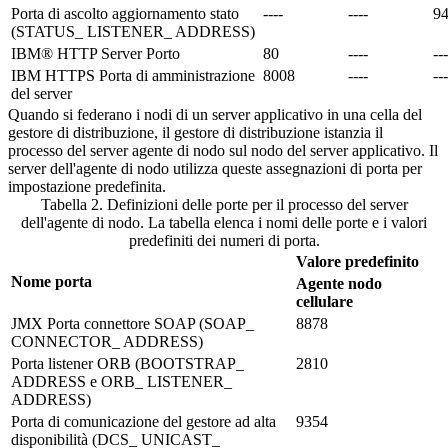
Porta di ascolto aggiornamento stato
----
----
9
(STATUS_ LISTENER_ ADDRESS)
IBM® HTTP Server Porto
80
----
---
IBM HTTPS Porta di amministrazione
8008
----
---
del server
Quando si federano i nodi di un server applicativo in una cella del
gestore di distribuzione, il gestore di distribuzione istanzia il
processo del server agente di nodo sul nodo del server applicativo. Il
server dell'agente di nodo utilizza queste assegnazioni di porta per
impostazione predefinita.
Tabella 2. Definizioni delle porte per il processo del server
dell'agente di nodo.
La tabella elenca i nomi delle porte e i valori
predefiniti dei numeri di porta.
Valore predefinito
Nome porta
Agente nodo
cellulare
JMX Porta connettore SOAP (SOAP_
8878
CONNECTOR_ ADDRESS)
Porta listener ORB (BOOTSTRAP_
2810
ADDRESS e ORB_ LISTENER_
ADDRESS)
Porta di comunicazione del gestore ad alta
9354
disponibilità (DCS_ UNICAST_