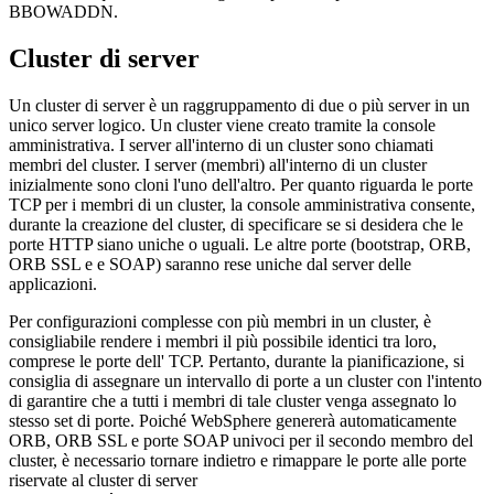
BBOWADDN.
Cluster di server
Un cluster di server è un raggruppamento di due o più server in un
unico server logico. Un cluster viene creato tramite la console
amministrativa. I server all'interno di un cluster sono chiamati
membri del cluster. I server (membri) all'interno di un cluster
inizialmente sono cloni l'uno dell'altro. Per quanto riguarda le porte
TCP per i membri di un cluster, la console amministrativa consente,
durante la creazione del cluster, di specificare se si desidera che le
porte HTTP siano uniche o uguali. Le altre porte (bootstrap, ORB,
ORB SSL e e SOAP) saranno rese uniche dal server delle
applicazioni.
Per configurazioni complesse con più membri in un cluster, è
consigliabile rendere i membri il più possibile identici tra loro,
comprese le porte dell' TCP. Pertanto, durante la pianificazione, si
consiglia di assegnare un intervallo di porte a un cluster con l'intento
di garantire che a tutti i membri di tale cluster venga assegnato lo
stesso set di porte. Poiché WebSphere genererà automaticamente
ORB, ORB SSL e porte SOAP univoci per il secondo membro del
cluster, è necessario tornare indietro e rimappare le porte alle porte
riservate al cluster di server