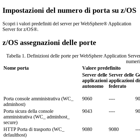
Impostazioni del numero di porta su z/OS
Scopri i valori predefiniti del server per WebSphere® Application
Server for z/OS®.
z/OS assegnazioni delle porte
Tabella 1. Definizioni delle porte per WebSphere Application Serve
numeri 
Nome porta
Valore predefinito
Server delle
Server delle
Ge
applicazioni
applicazioni
di
autonomo
federato
Porta console amministrativa (WC_
9060
----
9
adminhost)
Porta sicura della console
9043
----
9
amministrativa (WC_ adminhost_
secure)
HTTP Porta di trasporto (WC_
9080
9080
---
defaulthost)