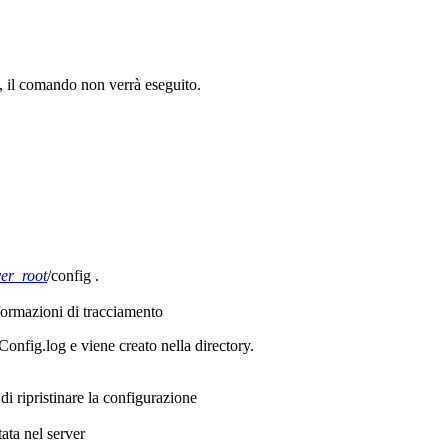
no, il comando non verrà eseguito.
er_root
/config
.
nformazioni di tracciamento
eConfig.log
e viene creato nella directory.
i ripristinare la configurazione
tata nel server