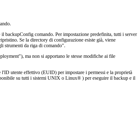
ando.
 il
backupConfig
comando. Per impostazione predefinita, tutti i server
pristino. Se la directory di configurazione esiste già, viene
gli strumenti da riga di comando".
loyment"), ma non si apportano le stesse modifiche ai file
l'ID utente effettivo (EUID) per impostare i permessi e la proprietà
nibile su tutti i sistemi UNIX o Linux® ) per eseguire il backup e il