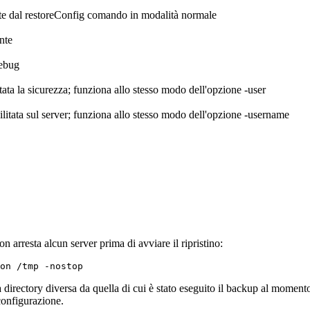
te dal
restoreConfig
comando in modalità normale
ente
debug
itata la sicurezza; funziona allo stesso modo dell'opzione -user
bilitata sul server; funziona allo stesso modo dell'opzione -username
n arresta alcun server prima di avviare il ripristino:
on /tmp -nostop
na directory diversa da quella di cui è stato eseguito il backup al momen
configurazione.