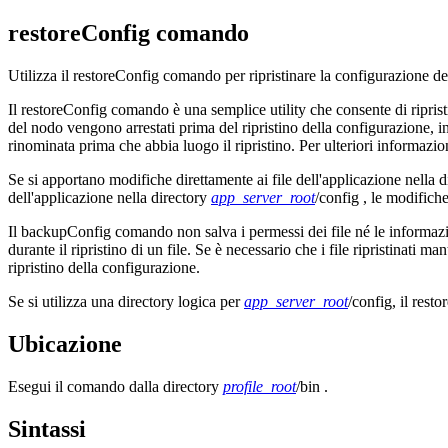
restoreConfig comando
Utilizza il
restoreConfig
comando per ripristinare la configurazione de
Il
restoreConfig
comando è una semplice utility che consente di riprist
del nodo vengono arrestati prima del ripristino della configurazione, in
rinominata prima che abbia luogo il ripristino. Per ulteriori informaz
Se si apportano modifiche direttamente ai file dell'applicazione nella 
dell'applicazione nella directory
app_server_root
/config
, le modifiche
Il
backupConfig
comando non salva i permessi dei file né le informazio
durante il ripristino di un file. Se è necessario che i file ripristinati ma
ripristino della configurazione.
Se si utilizza una directory logica per
app_server_root
/config
, il
resto
Ubicazione
Esegui il comando dalla directory
profile_root
/bin
.
Sintassi