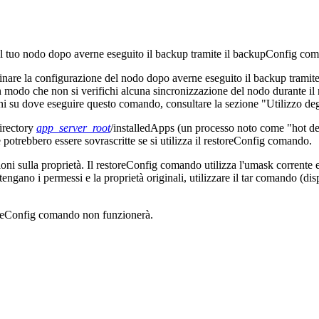
l tuo nodo dopo averne eseguito il backup tramite il
backupConfig
com
inare la configurazione del nodo dopo averne eseguito il backup tramite
 modo che non si verifichi alcuna sincronizzazione del nodo durante il ri
ioni su dove eseguire questo comando, consultare la sezione "Utilizzo de
directory
app_server_root
/installedApps
(un processo noto come "hot dep
 potrebbero essere sovrascritte se si utilizza il
restoreConfig
comando.
ni sulla proprietà. Il
restoreConfig
comando utilizza l'umask corrente e 
ntengano i permessi e la proprietà originali, utilizzare il
tar
comando (dispo
reConfig
comando non funzionerà.