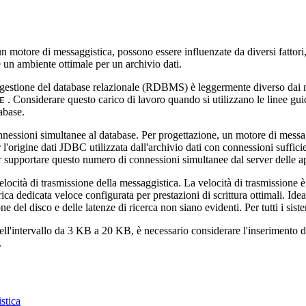
n motore di messaggistica, possono essere influenzate da diversi fattori,
 un ambiente ottimale per un archivio dati.
i gestione del database relazionale (RDBMS) è leggermente diverso dai n
. Considerare questo carico di lavoro quando si utilizzano le linee g
E
abase.
essioni simultanee al database. Per progettazione, un motore di messagg
rigine dati JDBC utilizzata dall'archivio dati con connessioni sufficient
 supportare questo numero di connessioni simultanee dal server delle ap
elocità di trasmissione della messaggistica. La velocità di trasmissione è 
erica dedicata veloce configurata per prestazioni di scrittura ottimali. I
one del disco e delle latenze di ricerca non siano evidenti. Per tutti i sis
nell'intervallo da 3 KB a 20 KB, è necessario considerare l'inserimento
.
stica