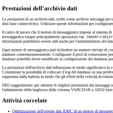
Prestazioni dell'archivio dati
Le prestazioni di un archivio dati, scelto come archivio messaggi per u
data base connectivity). Utilizzare queste informazioni per configurare
Il carico di lavoro che il motore di messaggistica impone al sistema d
messaggistica esegue principalmente operazioni
e
SQL INSERT
DELET
informazioni potrebbero essere utili anche per l'amministratore del dat
Ogni motore di messaggistica può richiedere un numero elevato di conn
database contemporaneamente. Configurare il pool di connessione per l'o
database potrebbe dover modificare la configurazione del database per
Le prestazioni dell'archivio dati influenzano in modo significativo la v
Considerare la possibilità di collocare il log del database su una perif
supportata dalla batteria in modo che gli effetti della velocità di rotazi
DB2 suggerimento:
per ottenere le migliori prestazioni dai messaggi 
l'adattamento della larghezza della colonna VARCHAR a 32032 byte
Attività correlate
Ottimizzazione dell'origine dati JDBC di un motore di messaggi