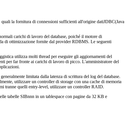
 quali la fornitura di connessioni sufficienti all'origine datiJDBC(Java
ormali carichi di lavoro del database, poiché il motore di
uida di ottimizzazione fornite dal provider RDBMS. Le seguenti
istica utilizza molti thread per eseguire gli aggiornamenti del
i per far fronte ai carichi di lavoro di picco. L'amministratore del
plicazioni.
generalmente limitata dalla latenza di scrittura del log del database.
dealmente, utilizzare un controller di storage con una cache di memoria
temi tranne quelli entry-level, utilizzare un controller RAID.
 delle tabelle SIBnnn in un tablespace con pagine da 32 KB e