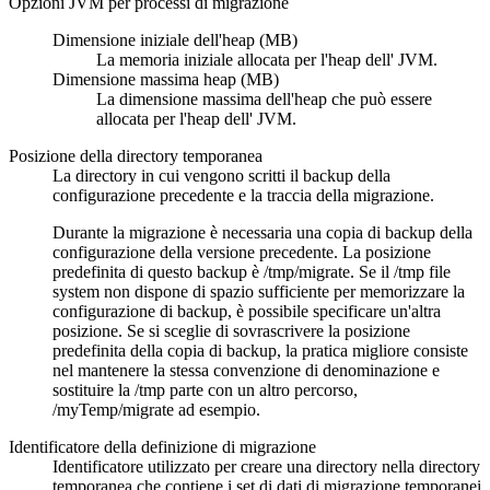
Opzioni JVM per processi di migrazione
Dimensione iniziale dell'heap (MB)
La memoria iniziale allocata per l'heap dell' JVM.
Dimensione massima heap (MB)
La dimensione massima dell'heap che può essere
allocata per l'heap dell' JVM.
Posizione della directory temporanea
La directory in cui vengono scritti il backup della
configurazione precedente e la traccia della migrazione.
Durante la migrazione è necessaria una copia di backup della
configurazione della versione precedente. La posizione
predefinita di questo backup è
/tmp/migrate
. Se il
/tmp
file
system non dispone di spazio sufficiente per memorizzare la
configurazione di backup, è possibile specificare un'altra
posizione. Se si sceglie di sovrascrivere la posizione
predefinita della copia di backup, la pratica migliore consiste
nel mantenere la stessa convenzione di denominazione e
sostituire la
/tmp
parte con un altro percorso,
/myTemp/migrate
ad esempio.
Identificatore della definizione di migrazione
Identificatore utilizzato per creare una directory nella directory
temporanea che contiene i set di dati di migrazione temporanei