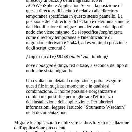
directory di backup della migrazione. Per
z/OS
WebSphere Application Server
, la posizione di
questa directory di backup è relativa alla directory
temporanea specificata in questo stesso pannello. La
posizione della directory di backup è determinata anche
dall'identificatore di migrazione derivato e dal tipo di
nodo che viene migrato. Se si specifica
/tmp/migrate
come directory temporanea e l'identificatore di
migrazione derivato è 55449, ad esempio, la posizione
degli script generati è:
/tmp/migrate/55449/
nodetype
_backup/
dove
nodetype
è dmgr, fed o base, a seconda del tipo di
nodo che si sta migrando.
Una volta completata la migrazione, potrai eseguire
questi file in qualsiasi momento e in qualsiasi
combinazione. È inoltre possibile riorganizzare e
combinare questi file per migliorare l'efficienza
dell'installazione dell'applicazione. Per ulteriori
informazioni, leggere l'articolo "Strumento Wsadmin"
nella documentazione.
Migrare le applicazioni e utilizzare la directory di installazione
dell'applicazione precedente