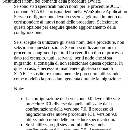
Sostituisci i nomi dei comandi della procedura avviata
Se sono stati specificati nuovi nomi per le procedure JCL, i
comandi START corrispondenti nella
WebSphere Application
Server
configurazione devono essere aggiornati in modo da
corrispondere ai nuovi nomi delle procedure. Selezionare
questa opzione per eseguire questo aggiornamento della
configurazione.
Se si sceglie di utilizzare gli stessi nomi delle procedure, non
selezionare questa opzione. Se non si utilizzano nomi di
procedure congruenti per tutti i server di un tipo di processo
dato (ad esempio, tutti i servant), per il nodo che si sta
migrando, si consiglia di non selezionare questa opzione. In
questo caso, è necessario mantenere gli stessi comandi
START e sostituire manualmente le procedure utilizzando
come modello la procedura generata durante la migrazione.
Note:
La configurazione
della
versione 9.0 deve utilizzare
procedure JCL diverse da quelle utilizzate dalla
configurazione della versione 7.0. Il processo di
migrazione crea nuove procedure JCL
Version 9.0
utilizzando i nomi delle procedure specificati qui.
Se si utilizzano gli stessi nomi utilizzati nella
configurazione della versione 7.0, il processo di