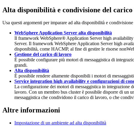
Alta disponibilità e condivisione del carico
Usa questi argomenti per imparare ad alta disponibilità e condivisione 
WebSphere Application Server alta disponibilità
Il framework
WebSphere® Application Server
high availability
Server
. Il framework
WebSphere Application Server
high availa
disponibilità, come HACMP, al fine di gestire le risorse non
Web
Gestione del carico di lavoro
È possibile configurare più motori di messaggistica di integrazion
grandi.
Alta disponibilità
È possibile rendere altamente disponibili i motori di messaggisti
Service integration high availability e configurazioni di con
La configurazione dei motori di messaggistica in integrazione dei
lavoro. Con un membro bus cluster è possibile disporre di un uni
messaggistica che condividono il carico di lavoro, o che condivi
Altre informazioni
Impostazione di un ambiente ad alta disponibilità