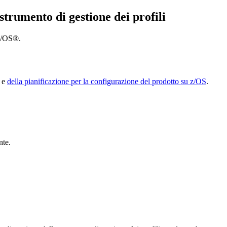
 strumento di gestione dei profili
 z/OS®.
e
della pianificazione per la configurazione del prodotto su z/OS
.
nte.