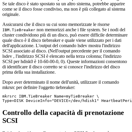
Se tale disco è stato spostato su un altro sistema, potrebbe apparire
come se il disco fosse condiviso, ma non è più collegato al sistema
originale.
Assicurarsi che il disco su cui sono memorizzate le risorse
non memorizzi anche i file system. Se i nodi del
IBM.TieBreaker
cluster condividono più di un disco, può essere difficile determinare
quale disco è il disco tiebreaker e quale viene utilizzato per i dati
dell'applicazione. L'output del comando
lsdev
mostra l'indirizzo
SCSI associato al disco. (Nell'output precedente per il comando
lsdev
, l'indirizzo SCSI è elencato nella terza colonna; l'indirizzo
SCSI per hdisk0 è 10-60-00-0, 0). Queste informazioni consentono
di identificare il disco corretto se si conosce l'indirizzo del disco
prima della sua installazione.
Dopo aver determinato il nome dell'unità, utilizzare il comando
mkrsrc
per definire l'oggetto tiebreaker:
mkrsrc IBM.TieBreaker Name=myTieBreaker \

Type=DISK DeviceInfo="DEVICE=/dev/hdisk1" HeartbeatPeri
Controllo della capacità di prenotazione
SCSI