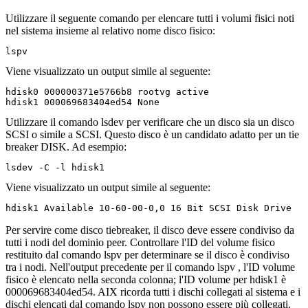
Utilizzare il seguente comando per elencare tutti i volumi fisici noti
nel sistema insieme al relativo nome disco fisico:
lspv
Viene visualizzato un output simile al seguente:
hdisk0 000000371e5766b8 rootvg active

hdisk1 000069683404ed54 None
Utilizzare il comando
lsdev
per verificare che un disco sia un disco
SCSI o simile a SCSI. Questo disco è un candidato adatto per un tie
breaker DISK. Ad esempio:
lsdev -C -l hdisk1 
Viene visualizzato un output simile al seguente:
hdisk1 Available 10-60-00-0,0 16 Bit SCSI Disk Drive
Per servire come disco tiebreaker, il disco deve essere condiviso da
tutti i nodi del dominio peer. Controllare l'ID del volume fisico
restituito dal comando
lspv
per determinare se il disco è condiviso
tra i nodi. Nell'output precedente per il comando
lspv
, l'ID volume
fisico è elencato nella seconda colonna; l'ID volume per hdisk1 è
000069683404ed54. AIX ricorda tutti i dischi collegati al sistema e i
dischi elencati dal comando
lspv
non possono essere più collegati.