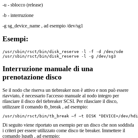
-u
- sblocco (release)
-b
- interruzione
-g sg_device_name
, ad esempio
/dev/sg1
Esempi:
/usr/sbin/rsct/bin/disk_reserve -l -f -d /dev/sde

/usr/sbin/rsct/bin/disk_reserve -l -g /dev/sg3
Interruzione manuale di una
prenotazione disco
Se il nodo che riserva un tiebreaker non è attivo e non può essere
riavviato, è necessario l'accesso manuale al nodo integro per
rilasciare il disco del tiebreaker SCSI. Per rilasciare il disco,
utilizzare il comando
tb_break
, ad esempio:
/usr/sbin/rsct/bin/tb_break –f –t DISK "DEVICE=/dev/hdi
Di seguito viene riportato un esempio per un disco che non soddisfa
i criteri per essere utilizzato come disco tie breaker. Immettere il
comando
lspath
, ad esempio: