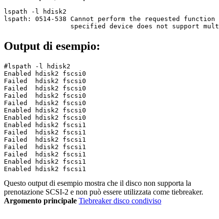
lspath -l hdisk2

lspath: 0514-538 Cannot perform the requested function 
                 specified device does not support mult
Output di esempio:
#lspath -l hdisk2

Enabled hdisk2 fscsi0

Failed  hdisk2 fscsi0

Failed  hdisk2 fscsi0

Failed  hdisk2 fscsi0

Failed  hdisk2 fscsi0

Enabled hdisk2 fscsi0

Enabled hdisk2 fscsi0

Enabled hdisk2 fscsi1

Failed  hdisk2 fscsi1

Failed  hdisk2 fscsi1

Failed  hdisk2 fscsi1

Failed  hdisk2 fscsi1

Enabled hdisk2 fscsi1

Enabled hdisk2 fscsi1
Questo output di esempio mostra che il disco non supporta la
prenotazione SCSI-2 e non può essere utilizzata come tiebreaker.
Argomento principale
Tiebreaker disco condiviso