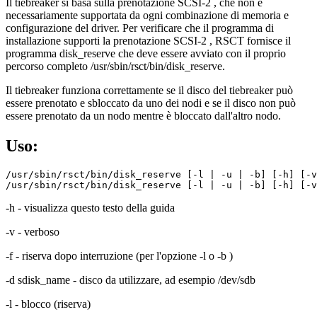
Il tiebreaker si basa sulla prenotazione SCSI-2 , che non è
necessariamente supportata da ogni combinazione di memoria e
configurazione del driver. Per verificare che il programma di
installazione supporti la prenotazione SCSI-2 , RSCT fornisce il
programma
disk_reserve
che deve essere avviato con il proprio
percorso completo
/usr/sbin/rsct/bin/disk_reserve
.
Il tiebreaker funziona correttamente se il disco del tiebreaker può
essere prenotato e sbloccato da uno dei nodi e se il disco non può
essere prenotato da un nodo mentre è bloccato dall'altro nodo.
Uso:
/usr/sbin/rsct/bin/disk_reserve [-l | -u | -b] [-h] [-v
/usr/sbin/rsct/bin/disk_reserve [-l | -u | -b] [-h] [-v
-h
- visualizza questo testo della guida
-v
- verboso
-f
- riserva dopo interruzione (per l'opzione
-l
o
-b
)
-d sdisk_name
- disco da utilizzare, ad esempio
/dev/sdb
-l
- blocco (riserva)