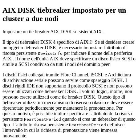
AIX DISK tiebreaker impostato per un
cluster a due nodi
Impostare un tie breaker AIX DISK su sistemi AIX .
Il tipo di tiebreaker DISK è specifico di AIX®. Se si desidera creare
un oggetto tiebreaker DISK, è necessario impostare l'attributo di
risorsa persistente
per indicare il nome della periferica
DeviceInfo
AIX . Il nome dell'unità AIX deve specificare un disco fisico SCSI o
simile a SCSI condiviso da tutti i nodi del dominio peer.
I dischi fisici collegati tramite Fibre Channel, iSCSI, e Architettura
di archiviazione seriale possono servire come spareggio DISK. I
dischi rigidi IDE non supportano il protocollo SCSI e non possono
essere utilizzati come tiebreaker DISK. I volumi logici, inoltre, non
possono essere utilizzati come tie breaker DISK. Questo tipo di
tiebreaker utilizza un meccanismo di riserva o rilascio e deve essere
riprenotato periodicamente per mantenere la prenotazione. Per
questo motivo, è possibile inoltre specificare l'attributo della risorsa
persistente
quando si crea un tiebreaker di questo
HeartbeatPeriod
tipo. L'attributo risorsa persistente
definisce
HeartbeatPeriod
l'intervallo in cui la richiesta di prenotazione viene immessa
nuovamente.