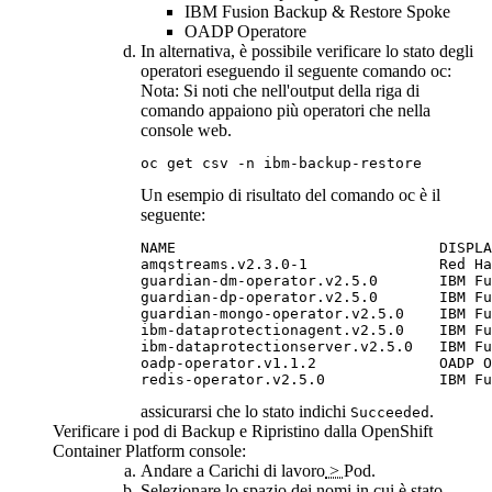
IBM Fusion
Backup & Restore
Spoke
OADP Operatore
In alternativa, è possibile verificare lo stato degli
operatori eseguendo il seguente comando oc:
Nota: Si
noti che nell'output della riga di
comando appaiono più operatori che nella
console web.
oc get csv -n ibm-backup-restore
Un esempio di risultato del comando oc è il
seguente:
NAME                              DISPLA
amqstreams.v2.3.0-1               Red Ha
guardian-dm-operator.v2.5.0       IBM Fu
guardian-dp-operator.v2.5.0       IBM Fu
guardian-mongo-operator.v2.5.0    IBM Fu
ibm-dataprotectionagent.v2.5.0    IBM Fu
ibm-dataprotectionserver.v2.5.0   IBM Fu
oadp-operator.v1.1.2              OADP O
assicurarsi che lo stato indichi
.
Succeeded
Verificare i pod di
Backup e Ripristino
dalla
OpenShift
Container Platform
console:
Andare a
Carichi di lavoro
>
Pod.
Selezionare lo spazio dei nomi in cui è stato