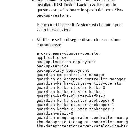
installato
IBM Fusion
Backup & Restore
. In
questo caso, selezionare lo spazio dei nomi
ibm-
.
backup-restore
Elenca tutti i baccelli. Assicurarsi che tutti i pod
siano in esecuzione.
Verificare se i pod seguenti sono in esecuzione
con successo:
amq-streams-cluster-operator

applicationsvc

backup-location-deployment

backup-service

backuppolicy-deployment

guardian-dm-controller-manager

guardian-dp-operator-controller-manager

guardian-kafka-cluster-entity-operator

guardian-kafka-cluster-kafka-0

guardian-kafka-cluster-kafka-1

guardian-kafka-cluster-kafka-2

guardian-kafka-cluster-zookeeper-0

guardian-kafka-cluster-zookeeper-1

guardian-kafka-cluster-zookeeper-2

guardian-minio-0

guardian-mongo-operator-controller-manag
ibm-dataprotectionagent-controller-manag
ibm-dataprotectionserver-catalog-ibm-bac