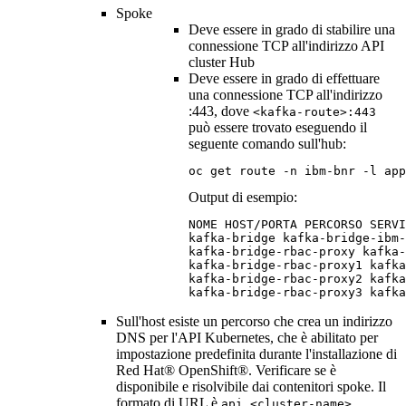
Spoke
Deve essere in grado di stabilire una
connessione TCP all'indirizzo API
cluster
Hub
Deve essere in grado di effettuare
una connessione TCP all'indirizzo
:443, dove
<kafka-route>:443
può essere trovato eseguendo il
seguente comando sull'hub:
oc get route -n ibm-bnr -l app
Output di esempio:
NOME HOST/PORTA PERCORSO SERVI
kafka-bridge kafka-bridge-ibm-
kafka-bridge-rbac-proxy kafka-
kafka-bridge-rbac-proxy1 kafka
kafka-bridge-rbac-proxy2 kafka
kafka-bridge-rbac-proxy3 kafka
Sull'host esiste un percorso che crea un indirizzo
DNS per l'API Kubernetes, che è abilitato per
impostazione predefinita durante l'installazione di
Red Hat®
OpenShift®
. Verificare se è
disponibile e risolvibile dai contenitori spoke. Il
formato di URL è
api.<cluster-name>.