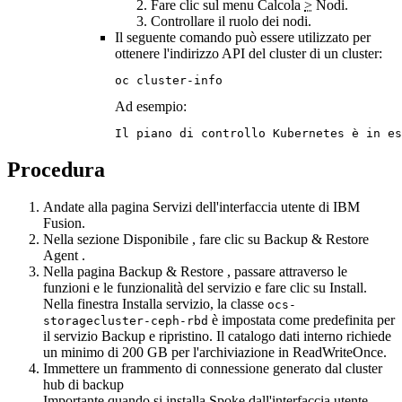
Fare clic sul menu
Calcola
>
Nodi
.
Controllare il ruolo dei nodi.
Il seguente comando può essere utilizzato per
ottenere l'indirizzo API del cluster di un cluster:
oc cluster-info
Ad esempio:
Il piano di controllo Kubernetes è in es
Procedura
Andate alla pagina
Servizi
dell'interfaccia utente di
IBM
Fusion
.
Nella sezione
Disponibile
, fare clic su
Backup & Restore
Agent
.
Nella pagina
Backup & Restore
, passare attraverso le
funzioni e le funzionalità del servizio e fare clic su
Install
.
Nella finestra
Installa servizio
, la classe
ocs-
è impostata come predefinita per
storagecluster-ceph-rbd
il servizio
Backup e ripristino
. Il catalogo dati interno richiede
un minimo di 200 GB per l'archiviazione in ReadWriteOnce.
Immettere un frammento di connessione generato dal cluster
hub di backup
Importante
quando si installa
Spoke
dall'interfaccia utente,