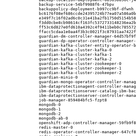
backup-service-54bf9988f6-47bpv         
backuppolicy-deployment-b997cc9bf-dfwnh 
bc6176f08ef686ccde24395724b77ea07a586a0b
e349f7c16f02ad6c0c31e41ba2fb1750d5154b58
f3dd0cbe8cb98614cf163fc5372733148236ea2b
ff53c6d827e0fd610a4392c4f9411beb0c785572
ffacc5cdaa1e0aa4f3b3c0021f3c87931aa7422f
guardian-dm-controller-manager-64d57bf9f
guardian-dp-operator-controller-manager-
guardian-kafka-cluster-entity-operator-b
guardian-kafka-cluster-kafka-0          
guardian-kafka-cluster-kafka-1          
guardian-kafka-cluster-kafka-2          
guardian-kafka-cluster-zookeeper-0      
guardian-kafka-cluster-zookeeper-1      
guardian-kafka-cluster-zookeeper-2      
guardian-minio-0                        
guardian-mongo-operator-controller-manag
ibm-dataprotectionagent-controller-manag
ibm-dataprotectionserver-catalog-ibm-bac
ibm-dataprotectionserver-controller-mana
job-manager-859484bfc5-fzpt8            
mongodb-0                               
mongodb-1                               
mongodb-2                               
mongodb-ab-0                            
openshift-adp-controller-manager-59fb9f8
redis-master-0                          
redis-operator-controller-manager-647cf8