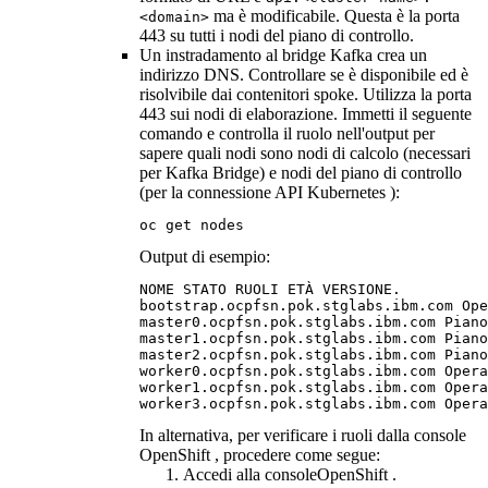
ma è modificabile. Questa è la porta
<domain>
443 su tutti i nodi del piano di controllo.
Un instradamento al bridge Kafka crea un
indirizzo DNS. Controllare se è disponibile ed è
risolvibile dai contenitori spoke. Utilizza la porta
443 sui nodi di elaborazione. Immetti il seguente
comando e controlla il ruolo nell'output per
sapere quali nodi sono nodi di calcolo (necessari
per Kafka Bridge) e nodi del piano di controllo
(per la connessione API Kubernetes ):
oc get nodes
Output di esempio:
NOME STATO RUOLI ETÀ VERSIONE.

bootstrap.ocpfsn.pok.stglabs.ibm.com Ope
master0.ocpfsn.pok.stglabs.ibm.com Piano
master1.ocpfsn.pok.stglabs.ibm.com Piano
master2.ocpfsn.pok.stglabs.ibm.com Piano
worker0.ocpfsn.pok.stglabs.ibm.com Opera
worker1.ocpfsn.pok.stglabs.ibm.com Opera
worker3.ocpfsn.pok.stglabs.ibm.com Opera
In alternativa, per verificare i ruoli dalla console
OpenShift
, procedere come segue:
Accedi alla
consoleOpenShift
.