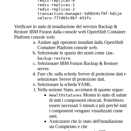
redis-replicas-0                        
redis-replicas-1                        
redis-replicas-2                        
transaction-manager-5d9b59cf9f-hdzjm    
Verificare lo stato di installazione del servizio
Backup &
Restore
IBM Fusion
dalla console web
OpenShift Container
Platform
console web:
Andare agli
operatori installati
dalla
OpenShift
Container Platform
console web.
Selezionate lo spazio dei nomi come
ibm-
.
backup-restore
Selezionare
IBM Fusion
Backup & Restore
server.
Fare clic sulla scheda Server di protezione dati e
selezionare Server di protezione dati.
Selezionare la scheda YAML.
Nella sezione Stato, accertarsi di quanto segue:
Mostra lo stato di salute
HealthStatuses
di tutti i componenti elencati. Potrebbero
essere necessari 5 minuti o più perché tutti
i componenti vengano visualizzati come
sani.
Assicurarsi che lo stato dell'installazione
sia Completato e che