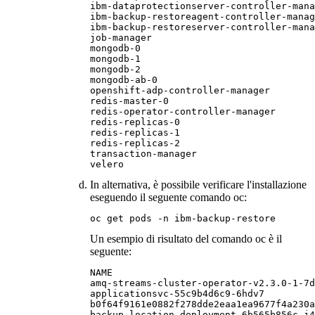
ibm-dataprotectionserver-controller-mana
ibm-backup-restoreagent-controller-manag
ibm-backup-restoreserver-controller-mana
job-manager

mongodb-0

mongodb-1

mongodb-2

mongodb-ab-0

openshift-adp-controller-manager

redis-master-0

redis-operator-controller-manager

redis-replicas-0

redis-replicas-1

redis-replicas-2

transaction-manager

velero
In alternativa, è possibile verificare l'installazione
eseguendo il seguente comando oc:
oc get pods -n ibm-backup-restore
Un esempio di risultato del comando oc è il
seguente:
NAME                                    
amq-streams-cluster-operator-v2.3.0-1-7d
applicationsvc-55c9b4d6c9-6hdv7         
b0f64f9161e0882f278dde2eaa1ea9677f4a230a
backup-location-deployment-6b565b856c-j4