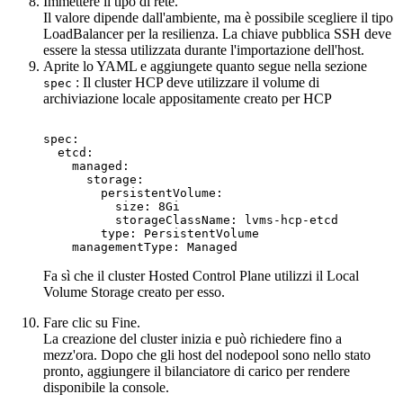
Immettere il
tipo di rete
.
Il valore dipende dall'ambiente, ma è possibile scegliere il tipo
LoadBalancer per la resilienza. La chiave pubblica SSH deve
essere la stessa utilizzata durante l'importazione dell'host.
Aprite lo YAML e aggiungete quanto segue nella sezione
: Il cluster HCP deve utilizzare il volume di
spec
archiviazione locale appositamente creato per HCP
spec:

  etcd:

    managed:

      storage:

        persistentVolume:

          size: 8Gi

          storageClassName: lvms-hcp-etcd

        type: PersistentVolume

    managementType: Managed
Fa sì che il cluster
Hosted Control Plane
utilizzi il Local
Volume Storage creato per esso.
Fare clic su
Fine
.
La creazione del cluster inizia e può richiedere fino a
mezz'ora. Dopo che gli host del nodepool sono nello stato
pronto, aggiungere il bilanciatore di carico per rendere
disponibile la console.