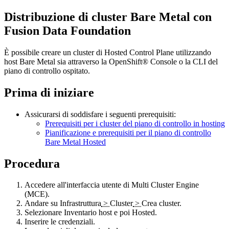
Distribuzione di cluster
Bare Metal
con
Fusion Data Foundation
È possibile creare un cluster di
Hosted Control Plane
utilizzando
host
Bare Metal
sia attraverso la
OpenShift®
Console o la CLI del
piano di controllo ospitato
.
Prima di iniziare
Assicurarsi di soddisfare i seguenti prerequisiti:
Prerequisiti per i cluster del piano di controllo in hosting
Pianificazione e prerequisiti per il piano di controllo
Bare Metal Hosted
Procedura
Accedere all'interfaccia utente di Multi Cluster Engine
(MCE).
Andare su
Infrastruttura
>
Cluster
>
Crea cluster
.
Selezionare
Inventario host
e poi
Hosted
.
Inserire le credenziali.