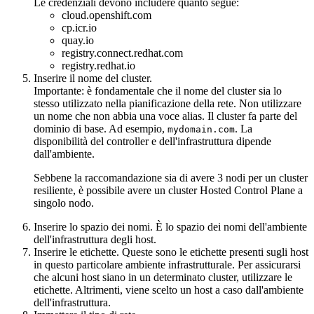
Le credenziali devono includere quanto segue:
cloud.openshift.com
cp.icr.io
quay.io
registry.connect.redhat.com
registry.redhat.io
Inserire il nome del cluster.
Importante:
è fondamentale che il nome del cluster sia lo
stesso utilizzato nella pianificazione della rete. Non utilizzare
un nome che non abbia una voce alias. Il cluster fa parte del
dominio di base. Ad esempio,
. La
mydomain.com
disponibilità del controller e dell'infrastruttura dipende
dall'ambiente.
Sebbene la raccomandazione sia di avere 3 nodi per un cluster
resiliente, è possibile avere un cluster
Hosted Control Plane
a
singolo nodo.
Inserire lo
spazio dei nomi
. È lo spazio dei nomi dell'ambiente
dell'infrastruttura degli host.
Inserire le
etichette
. Queste sono le etichette presenti sugli host
in questo particolare ambiente infrastrutturale. Per assicurarsi
che alcuni host siano in un determinato cluster, utilizzare le
etichette. Altrimenti, viene scelto un host a caso dall'ambiente
dell'infrastruttura.