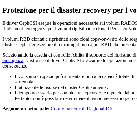
Protezione per il disaster recovery per i v
Il driver CephCSI esegue le operazioni necessarie sui volumi RADOS Blo
ripristino di emergenza per i volumi ripristinati e clonati PersistentV
I volumi RBD clonati e ripristinati sono cloni copy-on-write delle sor
cluster Ceph. Per eseguire il mirroring di immagini RBD che presenta
Selezionando la casella di controllo
Abilita il supporto del ripristino
emergenza
, si istruisce il driver CephCSI a eseguire le operazioni nec
conseguenze:
Il consumo di spazio può aumentare fino alla capacità totale di tut
si riempia.
L'utilizzo delle risorse del cluster Ceph aumenta.
Il tempo necessario per completare l'operazione dipende dal num
Pertanto, non è possibile determinare il tempo necessario per co
Argomento principale:
Configurazione di Regional-DR