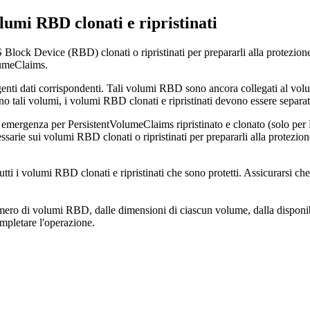
olumi RBD clonati e ripristinati
ck Device (RBD) clonati o ripristinati per prepararli alla protezione pe
olumeClaims.
genti dati corrispondenti. Tali volumi RBD sono ancora collegati al volu
no tali volumi, i volumi RBD clonati e ripristinati devono essere sepa
 di emergenza per PersistentVolumeClaims ripristinato e clonato (solo pe
essarie sui volumi RBD clonati o ripristinati per prepararli alla protezio
ti i volumi RBD clonati e ripristinati che sono protetti. Assicurarsi che n
ero di volumi RBD, dalle dimensioni di ciascun volume, dalla disponibil
mpletare l'operazione.