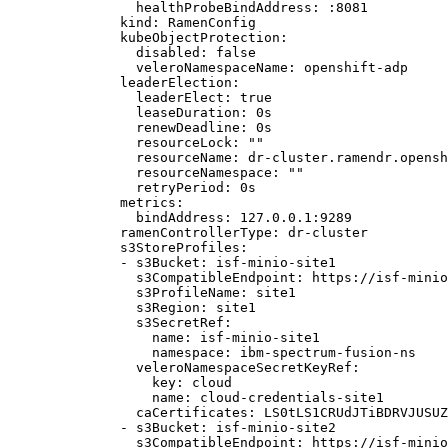
      healthProbeBindAddress: :8081

    kind: RamenConfig

    kubeObjectProtection:

      disabled: false

      veleroNamespaceName: openshift-adp

    leaderElection:

      leaderElect: true

      leaseDuration: 0s

      renewDeadline: 0s

      resourceLock: ""

      resourceName: dr-cluster.ramendr.opensh
      resourceNamespace: ""

      retryPeriod: 0s

    metrics:

      bindAddress: 127.0.0.1:9289

    ramenControllerType: dr-cluster

    s3StoreProfiles:

    - s3Bucket: isf-minio-site1

      s3CompatibleEndpoint: https://isf-minio
      s3ProfileName: site1

      s3Region: site1

      s3SecretRef:

        name: isf-minio-site1

        namespace: ibm-spectrum-fusion-ns

      veleroNamespaceSecretKeyRef:

        key: cloud

        name: cloud-credentials-site1

      caCertificates: LS0tLS1CRUdJTiBDRVJUSUZ
    - s3Bucket: isf-minio-site2

      s3CompatibleEndpoint: https://isf-minio