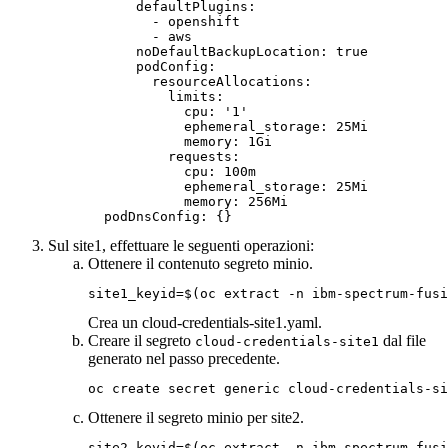
      defaultPlugins:

        - openshift

        - aws

      noDefaultBackupLocation: true

      podConfig:

        resourceAllocations:

          limits:

            cpu: '1'

            ephemeral_storage: 25Mi

            memory: 1Gi

          requests:

            cpu: 100m

            ephemeral_storage: 25Mi

            memory: 256Mi

  podDnsConfig: {}
Sul site1, effettuare le seguenti operazioni:
Ottenere il contenuto segreto minio.
site1_keyid=$(oc extract -n ibm-spectrum-fusi
Crea un
cloud-credentials-site1.yaml
.
Creare il segreto
dal file
cloud-credentials-site1
generato nel passo precedente.
oc create secret generic cloud-credentials-si
Ottenere il segreto minio per site2.
site2_keyid=$(oc extract -n ibm-spectrum-fusi