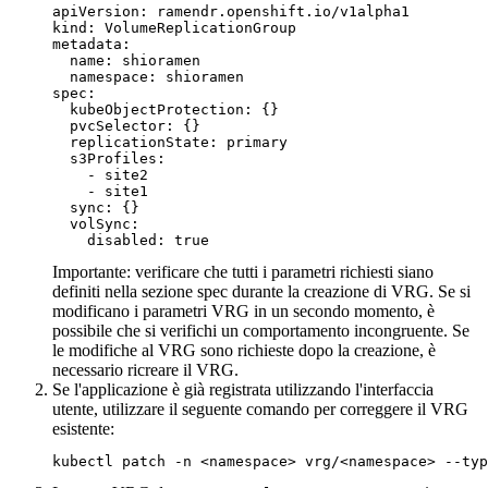
apiVersion: ramendr.openshift.io/v1alpha1

kind: VolumeReplicationGroup

metadata:

  name: shioramen

  namespace: shioramen

spec:

  kubeObjectProtection: {}

  pvcSelector: {}

  replicationState: primary

  s3Profiles:

    - site2

    - site1

  sync: {}

  volSync:

Importante:
verificare che tutti i parametri richiesti siano
definiti nella sezione spec durante la creazione di VRG. Se si
modificano i parametri VRG in un secondo momento, è
possibile che si verifichi un comportamento incongruente. Se
le modifiche al VRG sono richieste dopo la creazione, è
necessario ricreare il VRG.
Se l'applicazione è già registrata utilizzando l'interfaccia
utente, utilizzare il seguente comando per correggere il VRG
esistente:
kubectl patch -n <namespace> vrg/<namespace> --typ