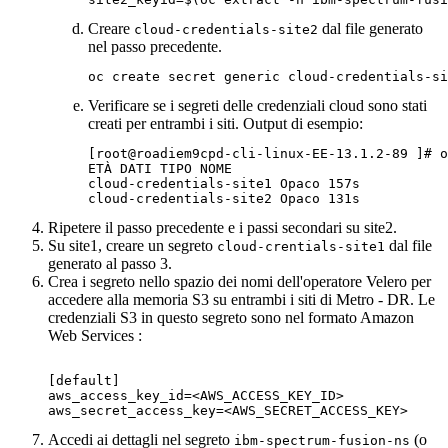
Creare
dal file generato
cloud-credentials-site2
nel passo precedente.
oc create secret generic cloud-credentials-si
Verificare se i segreti delle credenziali cloud sono stati
creati per entrambi i siti. Output di esempio:
[root@roadiem9cpd-cli-linux-EE-13.1.2-89 ]# o
ETÀ DATI TIPO NOME

cloud-credentials-site1 Opaco 157s

cloud-credentials-site2 Opaco 131s
Ripetere il passo precedente e i passi secondari su site2.
Su site1, creare un segreto
dal file
cloud-crentials-site1
generato al passo 3.
Crea i segreto nello spazio dei nomi dell'operatore
Velero
per
accedere alla memoria S3 su entrambi i siti di
Metro - DR
. Le
credenziali S3 in questo segreto sono nel formato
Amazon
Web Services
:
[default]

aws_access_key_id=<AWS_ACCESS_KEY_ID>

aws_secret_access_key=<AWS_SECRET_ACCESS_KEY>
Accedi ai dettagli nel segreto
(o
ibm-spectrum-fusion-ns