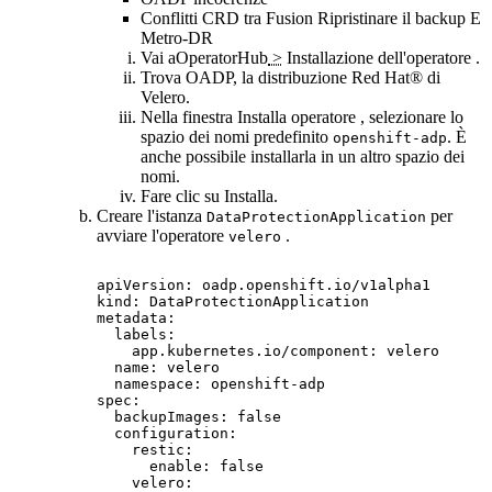
Conflitti CRD tra Fusion
Ripristinare il backup
E
Metro-DR
Vai a
OperatorHub
>
Installazione dell'operatore
.
Trova OADP, la distribuzione
Red Hat®
di
Velero
.
Nella finestra
Installa operatore
, selezionare lo
spazio dei nomi predefinito
. È
openshift-adp
anche possibile installarla in un altro spazio dei
nomi.
Fare clic su
Installa
.
Creare l'istanza
per
DataProtectionApplication
avviare l'operatore
.
velero
apiVersion: oadp.openshift.io/v1alpha1

kind: DataProtectionApplication

metadata:

  labels:

    app.kubernetes.io/component: velero

  name: velero

  namespace: openshift-adp

spec:

  backupImages: false

  configuration:

    restic:

      enable: false

    velero:
