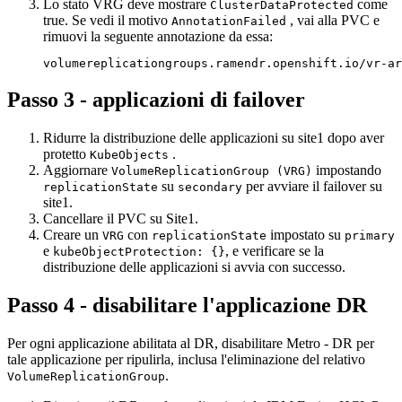
Lo stato VRG deve mostrare
come
ClusterDataProtected
true. Se vedi il motivo
, vai alla PVC e
AnnotationFailed
rimuovi la seguente annotazione da essa:
volumereplicationgroups.ramendr.openshift.io/vr-ar
Passo 3 - applicazioni di failover
Ridurre la distribuzione delle applicazioni su site1 dopo aver
protetto
.
KubeObjects
Aggiornare
impostando
VolumeReplicationGroup (VRG)
su
per avviare il failover su
replicationState
secondary
site1.
Cancellare il PVC su Site1.
Creare un
con
impostato su
VRG
replicationState
primary
e
, e verificare se la
kubeObjectProtection: {}
distribuzione delle applicazioni si avvia con successo.
Passo 4 - disabilitare l'applicazione DR
Per ogni applicazione abilitata al DR, disabilitare
Metro - DR
per
tale applicazione per ripulirla, inclusa l'eliminazione del relativo
.
VolumeReplicationGroup