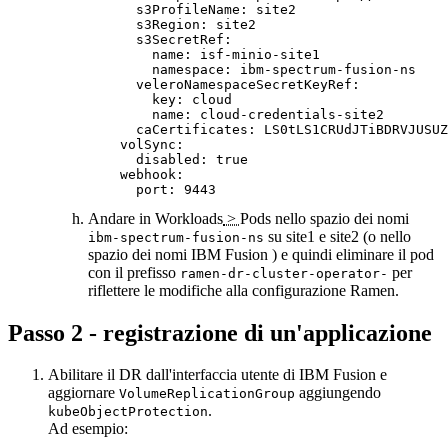
      s3ProfileName: site2

      s3Region: site2

      s3SecretRef:

        name: isf-minio-site1

        namespace: ibm-spectrum-fusion-ns

      veleroNamespaceSecretKeyRef:

        key: cloud

        name: cloud-credentials-site2

      caCertificates: LS0tLS1CRUdJTiBDRVJUSUZ
    volSync:

      disabled: true

    webhook:

Andare in
Workloads
>
Pods
nello spazio dei nomi
su site1 e site2 (o nello
ibm-spectrum-fusion-ns
spazio dei nomi
IBM Fusion
) e quindi eliminare il pod
con il prefisso
per
ramen-dr-cluster-operator-
riflettere le modifiche alla configurazione Ramen.
Passo 2 - registrazione di un'applicazione
Abilitare il DR dall'interfaccia utente di
IBM Fusion
e
aggiornare
aggiungendo
VolumeReplicationGroup
.
kubeObjectProtection
Ad esempio: