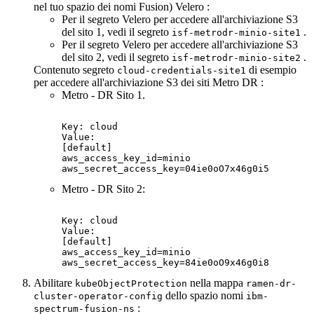
nel tuo spazio dei nomi Fusion)
Velero
:
Per il segreto
Velero
per accedere all'archiviazione S3
del sito 1, vedi il segreto
.
isf-metrodr-minio-site1
Per il segreto
Velero
per accedere all'archiviazione S3
del sito 2, vedi il segreto
.
isf-metrodr-minio-site2
Contenuto segreto
di esempio
cloud-credentials-site1
per accedere all'archiviazione S3 dei siti
Metro DR
:
Metro - DR
Sito 1.
Key: cloud

Value:

[default]

aws_access_key_id=minio

aws_secret_access_key=04ie0oO7x46g0i5
Metro - DR
Sito 2:
Key: cloud

Value:

[default]

aws_access_key_id=minio

aws_secret_access_key=84ie0oO9x46g0i8
Abilitare
nella mappa
kubeObjectProtection
ramen-dr-
dello spazio nomi
cluster-operator-config
ibm-
:
spectrum-fusion-ns