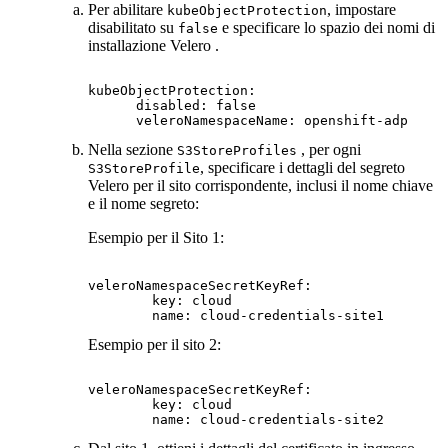
Per abilitare
, impostare
kubeObjectProtection
disabilitato su
e specificare lo spazio dei nomi di
false
installazione
Velero
.
kubeObjectProtection:

      disabled: false

      veleroNamespaceName: openshift-adp
Nella sezione
, per ogni
S3StoreProfiles
, specificare i dettagli del segreto
S3StoreProfile
Velero
per il sito corrispondente, inclusi il nome chiave
e il nome segreto:
Esempio per il Sito 1:
veleroNamespaceSecretKeyRef:

        key: cloud

        name: cloud-credentials-site1
Esempio per il sito 2:
veleroNamespaceSecretKeyRef:

        key: cloud

        name: cloud-credentials-site2