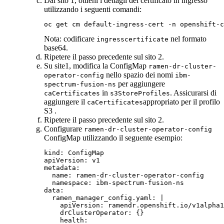
Dal sito 1, ottieni i dettagli del certificato in ingresso
utilizzando i seguenti comandi:
oc get cm default-ingress-cert -n openshift-c
Nota:
codificare
nel formato
ingresscertificate
base64.
Ripetere il passo precedente sul sito 2.
Su site1, modifica la ConfigMap
ramen-dr-cluster-
nello spazio dei nomi
operator-config
ibm-
per aggiungere
spectrum-fusion-ns
in
. Assicurarsi di
caCertificates
s3StoreProfiles
aggiungere il
appropriato per il profilo
caCertificates
S3 .
Ripetere il passo precedente sul sito 2.
Configurare
ramen-dr-cluster-operator-config
ConfigMap utilizzando il seguente esempio:
kind: ConfigMap

apiVersion: v1

metadata:

  name: ramen-dr-cluster-operator-config

  namespace: ibm-spectrum-fusion-ns

data:

  ramen_manager_config.yaml: |

    apiVersion: ramendr.openshift.io/v1alpha1

    drClusterOperator: {}

    health:
